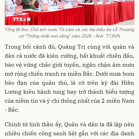
Tổng Bí thư, Chủ tịch nước Tô Lâm và các đại biểu dự Lễ Thượng
cờ "Thống nhất non sông" năm 2026 - Ảnh: TTXVN
Trong bối cảnh đó, Quảng Trị cùng với quân và
dân cả nước đã kiên cường, bất khuất chiến đấu,
bảo vệ vững chắc giới tuyến, ngăn chặn âm mưu
mở rộng chiến tranh ra miền Bắc. Dưới mưa bom
bão đạn của quân thù, lá cờ trên kỳ đài Hiền
Lương kiêu hãnh tung bay trở thành biểu tượng
của niềm tin và ý chí thống nhất của 2 miền Nam
- Bắc.
Chính từ tinh thần ấy, Quân và dân ta đã lập nên
nhiều chiến công oanh liệt gắn với các địa danh