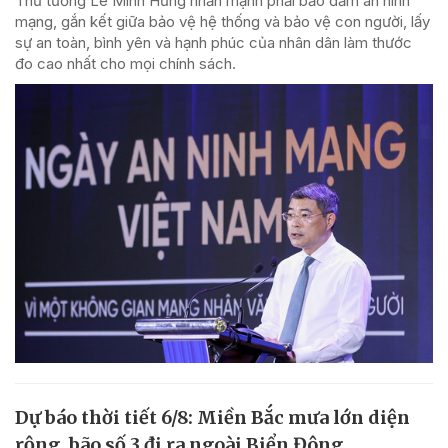
Thủ tướng Lê Minh Hưng nhấn mạnh phải bảo đảm an ninh
mạng, gắn kết giữa bảo vệ hệ thống và bảo vệ con người, lấy
sự an toàn, bình yên và hạnh phúc của nhân dân làm thước
đo cao nhất cho mọi chính sách.
Dự báo thời tiết 6/8: Miền Bắc mưa lớn diện
rộng, bão số 3 đi ra ngoài Biển Đông