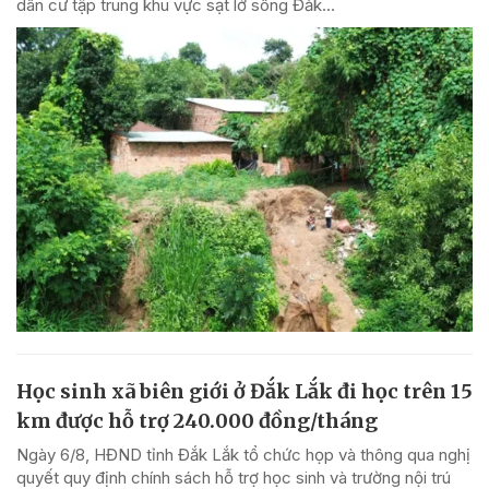
dân cư tập trung khu vực sạt lở sông Đăk...
Học sinh xã biên giới ở Đắk Lắk đi học trên 15
km được hỗ trợ 240.000 đồng/tháng
Ngày 6/8, HĐND tỉnh Đắk Lắk tổ chức họp và thông qua nghị
quyết quy định chính sách hỗ trợ học sinh và trường nội trú