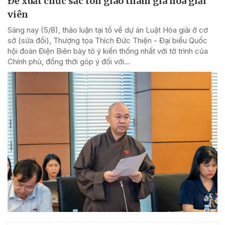
Đề xuất chức sắc tôn giáo tham gia hòa giải
viên
Sáng nay (5/8), thảo luận tại tổ về dự án Luật Hòa giải ở cơ
sở (sửa đổi), Thượng tọa Thích Đức Thiện - Đại biểu Quốc
hội đoàn Điện Biên bày tỏ ý kiến thống nhất với tờ trình của
Chính phủ, đồng thời góp ý đối với...