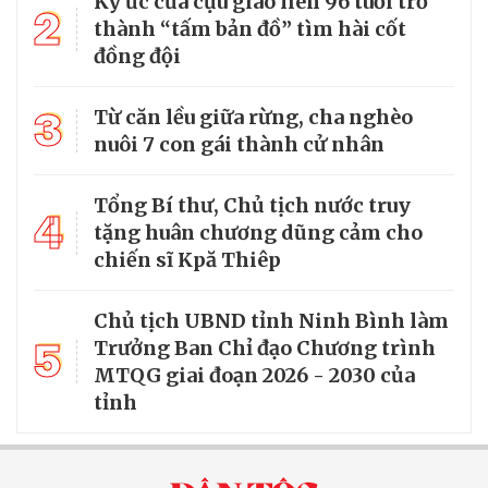
Ký ức của cựu giao liên 96 tuổi trở
2
thành “tấm bản đồ” tìm hài cốt
đồng đội
3
Từ căn lều giữa rừng, cha nghèo
nuôi 7 con gái thành cử nhân
Tổng Bí thư, Chủ tịch nước truy
4
tặng huân chương dũng cảm cho
chiến sĩ Kpă Thiêp
Chủ tịch UBND tỉnh Ninh Bình làm
5
Trưởng Ban Chỉ đạo Chương trình
MTQG giai đoạn 2026 - 2030 của
tỉnh