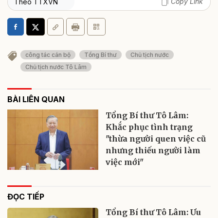
Copy Link
Theo TTXVN
công tác cán bộ
Tổng Bí thư
Chủ tịch nước
Chủ tịch nước Tô Lâm
BÀI LIÊN QUAN
Tổng Bí thư Tô Lâm:
Khắc phục tình trạng
"thừa người quen việc cũ
nhưng thiếu người làm
việc mới"
ĐỌC TIẾP
Tổng Bí thư Tô Lâm: Ưu