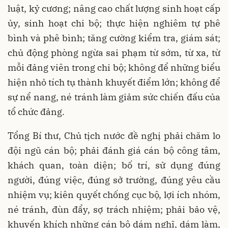
luật, kỷ cương; nâng cao chất lượng sinh hoạt cấp
ủy, sinh hoạt chi bộ; thực hiện nghiêm tự phê
bình và phê bình; tăng cường kiểm tra, giám sát;
chủ động phòng ngừa sai phạm từ sớm, từ xa, từ
mỗi đảng viên trong chi bộ; không để những biểu
hiện nhỏ tích tụ thành khuyết điểm lớn; không để
sự nể nang, né tránh làm giảm sức chiến đấu của
tổ chức đảng.
Tổng Bí thư, Chủ tịch nước đề nghị phải chăm lo
đội ngũ cán bộ; phải đánh giá cán bộ công tâm,
khách quan, toàn diện; bố trí, sử dụng đúng
người, đúng việc, đúng sở trường, đúng yêu cầu
nhiệm vụ; kiên quyết chống cục bộ, lợi ích nhóm,
né tránh, đùn đẩy, sợ trách nhiệm; phải bảo vệ,
khuyến khích những cán bộ dám nghĩ, dám làm,