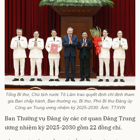
Tổng Bí thư, Chủ tịch nước Tô Lâm trao quyết định chỉ định tham
gia Ban chấp hành, Ban thường vụ, Bí thư, Phó Bí thư Đảng ủy
Công an Trung ương nhiệm kỳ 2025-2030. Ảnh: TTXVN
Ban Thường vụ Đảng ủy các cơ quan Đảng Trung
ương nhiệm kỳ 2025-2030 gồm 22 đồng chí.