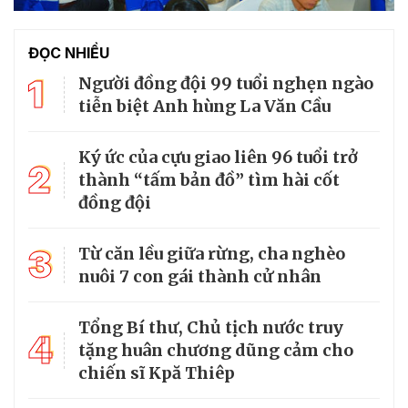
ĐỌC NHIỀU
1
Người đồng đội 99 tuổi nghẹn ngào
tiễn biệt Anh hùng La Văn Cầu
Ký ức của cựu giao liên 96 tuổi trở
2
thành “tấm bản đồ” tìm hài cốt
đồng đội
3
Từ căn lều giữa rừng, cha nghèo
nuôi 7 con gái thành cử nhân
Tổng Bí thư, Chủ tịch nước truy
4
tặng huân chương dũng cảm cho
chiến sĩ Kpă Thiêp