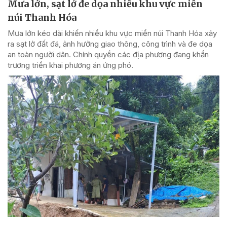
Mưa lớn, sạt lở đe dọa nhiều khu vực miền
núi Thanh Hóa
Mưa lớn kéo dài khiến nhiều khu vực miền núi Thanh Hóa xảy
ra sạt lở đất đá, ảnh hưởng giao thông, công trình và đe dọa
an toàn người dân. Chính quyền các địa phương đang khẩn
trương triển khai phương án ứng phó.