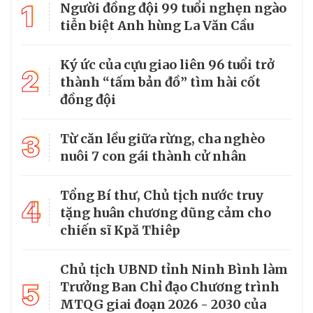
1
Người đồng đội 99 tuổi nghẹn ngào
tiễn biệt Anh hùng La Văn Cầu
Ký ức của cựu giao liên 96 tuổi trở
2
thành “tấm bản đồ” tìm hài cốt
đồng đội
3
Từ căn lều giữa rừng, cha nghèo
nuôi 7 con gái thành cử nhân
Tổng Bí thư, Chủ tịch nước truy
4
tặng huân chương dũng cảm cho
chiến sĩ Kpă Thiêp
Chủ tịch UBND tỉnh Ninh Bình làm
5
Trưởng Ban Chỉ đạo Chương trình
MTQG giai đoạn 2026 - 2030 của