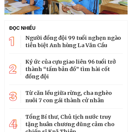
ĐỌC NHIỀU
1
Người đồng đội 99 tuổi nghẹn ngào
tiễn biệt Anh hùng La Văn Cầu
Ký ức của cựu giao liên 96 tuổi trở
2
thành “tấm bản đồ” tìm hài cốt
đồng đội
3
Từ căn lều giữa rừng, cha nghèo
nuôi 7 con gái thành cử nhân
Tổng Bí thư, Chủ tịch nước truy
4
tặng huân chương dũng cảm cho
chiến sĩ Kpă Thiêp