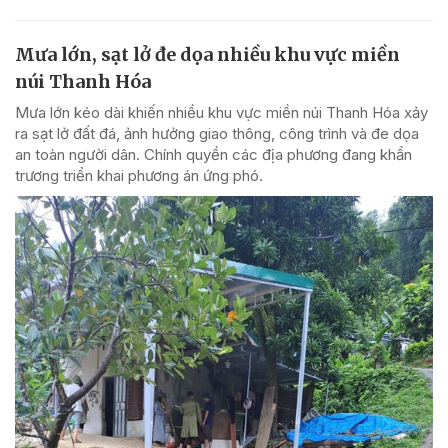
Mưa lớn, sạt lở đe dọa nhiều khu vực miền
núi Thanh Hóa
Mưa lớn kéo dài khiến nhiều khu vực miền núi Thanh Hóa xảy
ra sạt lở đất đá, ảnh hưởng giao thông, công trình và đe dọa
an toàn người dân. Chính quyền các địa phương đang khẩn
trương triển khai phương án ứng phó.