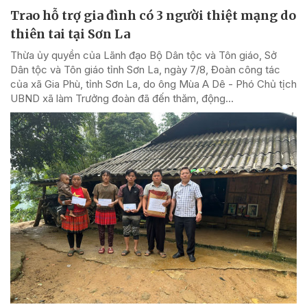
Trao hỗ trợ gia đình có 3 người thiệt mạng do
thiên tai tại Sơn La
Thừa ủy quyền của Lãnh đạo Bộ Dân tộc và Tôn giáo, Sở
Dân tộc và Tôn giáo tỉnh Sơn La, ngày 7/8, Đoàn công tác
của xã Gia Phù, tỉnh Sơn La, do ông Mùa A Dê - Phó Chủ tịch
UBND xã làm Trưởng đoàn đã đến thăm, động...