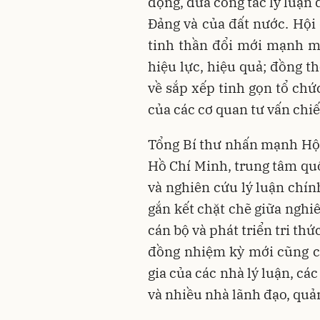
động, đưa công tác lý luận
Đảng và của đất nước. Hội
tinh thần đổi mới mạnh m
hiệu lực, hiệu quả; đồng t
về sắp xếp tinh gọn tổ chứ
của các cơ quan tư vấn chiế
Tổng Bí thư nhấn mạnh Hội
Hồ Chí Minh, trung tâm quố
và nghiên cứu lý luận chính
gắn kết chặt chẽ giữa nghiê
cán bộ và phát triển tri th
đồng nhiệm kỳ mới cũng c
gia của các nhà lý luận, c
và nhiều nhà lãnh đạo, quản