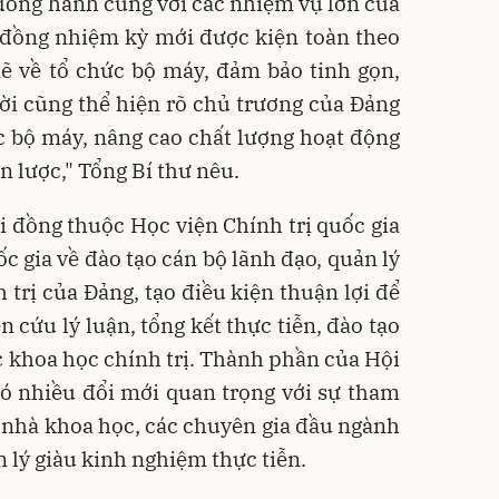
 đồng hành cùng với các nhiệm vụ lớn của
 đồng nhiệm kỳ mới được kiện toàn theo
ẽ về tổ chức bộ máy, đảm bảo tinh gọn,
hời cũng thể hiện rõ chủ trương của Đảng
c bộ máy, nâng cao chất lượng hoạt động
n lược," Tổng Bí thư nêu.
 đồng thuộc Học viện Chính trị quốc gia
c gia về đào tạo cán bộ lãnh đạo, quản lý
 trị của Đảng, tạo điều kiện thuận lợi để
n cứu lý luận, tổng kết thực tiễn, đào tạo
ức khoa học chính trị. Thành phần của Hội
ó nhiều đổi mới quan trọng với sự tham
ác nhà khoa học, các chuyên gia đầu ngành
 lý giàu kinh nghiệm thực tiễn.