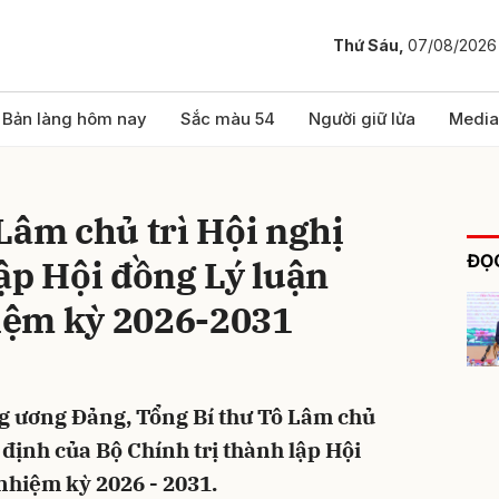
Thứ Sáu,
07/08/2026
bình luận
Bản làng hôm nay
Sắc màu 54
Người giữ lửa
Media
Lâm chủ trì Hội nghị
ĐỌC
ập Hội đồng Lý luận
iệm kỳ 2026-2031
Hủy
G
ng ương Đảng, Tổng Bí thư Tô Lâm chủ
 định của Bộ Chính trị thành lập Hội
nhiệm kỳ 2026 - 2031.