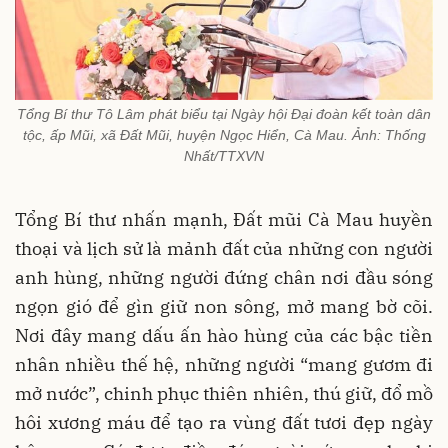
Tổng Bí thư Tô Lâm phát biểu tại Ngày hội Đại đoàn kết toàn dân
tộc, ấp Mũi, xã Đất Mũi, huyện Ngọc Hiển, Cà Mau. Ảnh: Thống
Nhất/TTXVN
Tổng Bí thư nhấn mạnh, Đất mũi Cà Mau huyền
thoại và lịch sử là mảnh đất của những con người
anh hùng, những người đứng chân nơi đầu sóng
ngọn gió để gìn giữ non sông, mở mang bờ cõi.
Nơi đây mang dấu ấn hào hùng của các bậc tiền
nhân nhiều thế hệ, những người “mang gươm đi
mở nước”, chinh phục thiên nhiên, thú giữ, đổ mồ
hôi xương máu để tạo ra vùng đất tươi đẹp ngày