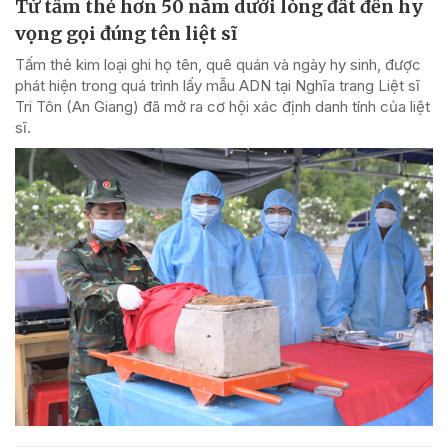
Từ tấm thẻ hơn 50 năm dưới lòng đất đến hy
vọng gọi đúng tên liệt sĩ
Tấm thẻ kim loại ghi họ tên, quê quán và ngày hy sinh, được
phát hiện trong quá trình lấy mẫu ADN tại Nghĩa trang Liệt sĩ
Tri Tôn (An Giang) đã mở ra cơ hội xác định danh tính của liệt
sĩ.