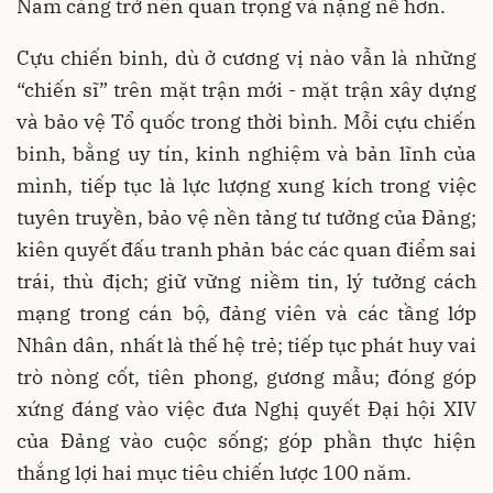
Nam càng trở nên quan trọng và nặng nề hơn.
Cựu chiến binh, dù ở cương vị nào vẫn là những
“chiến sĩ” trên mặt trận mới - mặt trận xây dựng
và bảo vệ Tổ quốc trong thời bình. Mỗi cựu chiến
binh, bằng uy tín, kinh nghiệm và bản lĩnh của
mình, tiếp tục là lực lượng xung kích trong việc
tuyên truyền, bảo vệ nền tảng tư tưởng của Đảng;
kiên quyết đấu tranh phản bác các quan điểm sai
trái, thù địch; giữ vững niềm tin, lý tưởng cách
mạng trong cán bộ, đảng viên và các tầng lớp
Nhân dân, nhất là thế hệ trẻ; tiếp tục phát huy vai
trò nòng cốt, tiên phong, gương mẫu; đóng góp
xứng đáng vào việc đưa Nghị quyết Đại hội XIV
của Đảng vào cuộc sống; góp phần thực hiện
thắng lợi hai mục tiêu chiến lược 100 năm.