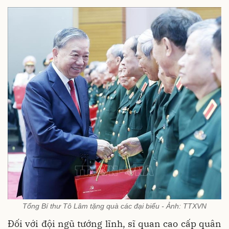
Tổng Bí thư Tô Lâm tặng quà các đại biểu - Ảnh: TTXVN
Đối với đội ngũ tướng lĩnh, sĩ quan cao cấp quân