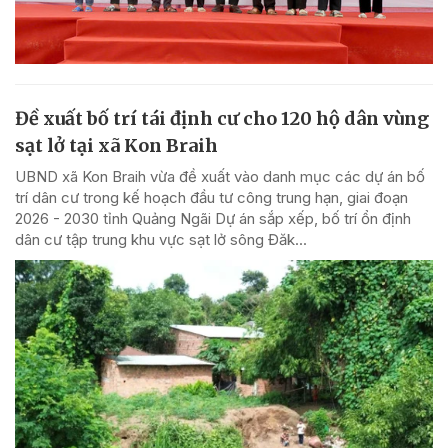
Đề xuất bố trí tái định cư cho 120 hộ dân vùng
sạt lở tại xã Kon Braih
UBND xã Kon Braih vừa đề xuất vào danh mục các dự án bố
trí dân cư trong kế hoạch đầu tư công trung hạn, giai đoạn
2026 - 2030 tỉnh Quảng Ngãi Dự án sắp xếp, bố trí ổn định
dân cư tập trung khu vực sạt lở sông Đăk...