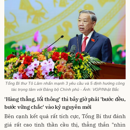
Tổng Bí thư Tô Lâm nhấn mạnh 3 yêu cầu và 5 định hướng công
tác trọng tâm với Đảng bộ Chính phủ - Ảnh: VGP/Nhật Bắc
'Hàng thẳng, lối thông' thì bây giờ phải 'bước đều,
bước vững chắc' vào kỷ nguyên mới
Bên cạnh kết quả rất tích cực, Tổng Bí thư đánh
giá rất cao tinh thần cầu thị, thẳng thắn "nhìn