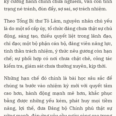
kỷ cương hành chính chưa nghiêm, vẫn còn tình
trạng né tránh, đùn đẩy, sợ sai, sợ trách nhiệm.
Theo Tổng Bí thư Tô Lâm, nguyên nhân chủ yếu
là do một số cấp ủy, tổ chức đảng chưa thật sự chủ
động, sáng tạo, thiếu quyết liệt trong lãnh đạo,
chỉ đạo; một bộ phận cán bộ, đảng viên năng lực,
tinh thần trách nhiệm, ý thức nêu gương còn hạn
chế; sự phối hợp có nơi chưa chặt chẽ, công tác
kiểm tra, giám sát chưa thường xuyên, kịp thời.
Những hạn chế đó chính là bài học sâu sắc để
chúng ta bước vào nhiệm kỳ mới với quyết tâm
cao hơn, hành động mạnh mẽ hơn, khắc phục
bằng được những yếu kém, phát huy mọi tiềm
năng, lợi thế, đưa Đảng bộ Chính phủ thật sự
vững mạnh, đáp ứng yêu cầu ngày càng cao trong