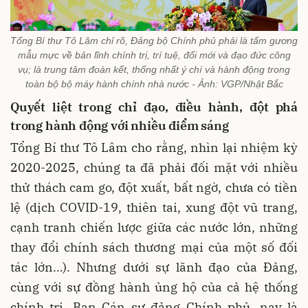
Tổng Bí thư Tô Lâm chỉ rõ, Đảng bộ Chính phủ phải là tấm gương
mẫu mực về bản lĩnh chính trị, trí tuệ, đổi mới và đạo đức công
vụ; là trung tâm đoàn kết, thống nhất ý chí và hành động trong
toàn bộ bộ máy hành chính nhà nước - Ảnh: VGP/Nhật Bắc
Quyết liệt trong chỉ đạo, điều hành, đột phá
trong hành động với nhiều điểm sáng
Tổng Bí thư Tô Lâm cho rằng, nhìn lại nhiệm kỳ
2020-2025, chúng ta đã phải đối mặt với nhiều
thử thách cam go, đột xuất, bất ngờ, chưa có tiền
lệ (dịch COVID-19, thiên tai, xung đột vũ trang,
cạnh tranh chiến lược giữa các nước lớn, những
thay đổi chính sách thương mại của một số đối
tác lớn…). Nhưng dưới sự lãnh đạo của Đảng,
cùng với sự đồng hành ủng hộ của cả hệ thống
chính trị, Ban Cán sự đảng Chính phủ, nay là