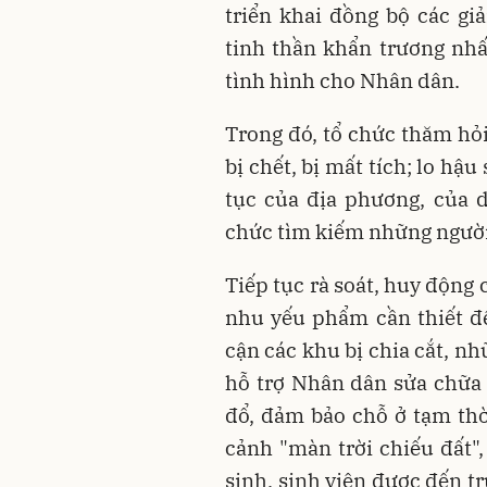
triển khai đồng bộ các gi
tinh thần khẩn trương nhấ
tình hình cho Nhân dân.
Trong đó, tổ chức thăm hỏi
bị chết, bị mất tích; lo h
tục của địa phương, của d
chức tìm kiếm những người
Tiếp tục rà soát, huy động 
nhu yếu phẩm cần thiết để
cận các khu bị chia cắt, n
hỗ trợ Nhân dân sửa chữa n
đổ, đảm bảo chỗ ở tạm thờ
cảnh "màn trời chiếu đất", 
sinh, sinh viên được đến t