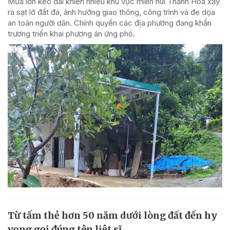
Mưa lớn kéo dài khiến nhiều khu vực miền núi Thanh Hóa xảy
ra sạt lở đất đá, ảnh hưởng giao thông, công trình và đe dọa
an toàn người dân. Chính quyền các địa phương đang khẩn
trương triển khai phương án ứng phó.
Từ tấm thẻ hơn 50 năm dưới lòng đất đến hy
vọng gọi đúng tên liệt sĩ