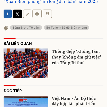
“Xuân Biên phòng ấm lòng dân bản' năm 2025
Tổng Bí thư Tô Lâm
Bộ Tư lệnh Bộ đội Biên phòng
BÀI LIÊN QUAN
Thông điệp 'không làm
thay, không ôm giữ việc'
của Tổng Bí thư
ĐỌC TIẾP
Việt Nam - Ấn Độ thúc
đẩy hợp tác phát triển