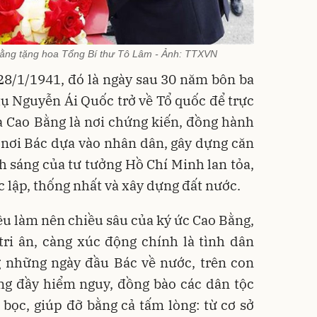
 Bằng tặng hoa Tổng Bí thư Tô Lâm - Ảnh: TTXVN
 28/1/1941, đó là ngày sau 30 năm bôn ba
ụ Nguyễn Ái Quốc trở về Tổ quốc để trực
à Cao Bằng là nơi chứng kiến, đồng hành
 - nơi Bác dựa vào nhân dân, gây dựng căn
h sáng của tư tưởng Hồ Chí Minh lan tỏa,
ộc lập, thống nhất và xây dựng đất nước.
u làm nên chiều sâu của ký ức Cao Bằng,
tri ân, càng xúc động chính là tình dân
g những ngày đầu Bác về nước, trên con
g đầy hiểm nguy, đồng bào các dân tộc
bọc, giúp đỡ bằng cả tấm lòng: từ cơ sở