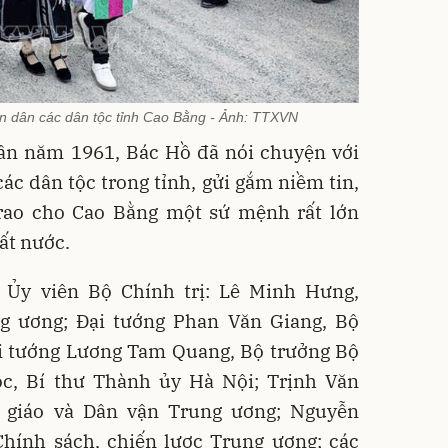
n dân các dân tộc tỉnh Cao Bằng - Ảnh: TTXVN
uân năm 1961, Bác Hồ đã nói chuyện với
các dân tộc trong tỉnh, gửi gắm niềm tin,
rao cho Cao Bằng một sứ mệnh rất lớn
ất nước.
 Ủy viên Bộ Chính trị: Lê Minh Hưng,
g ương; Đại tướng Phan Văn Giang, Bộ
i tướng Lương Tam Quang, Bộ trưởng Bộ
c, Bí thư Thành ủy Hà Nội; Trịnh Văn
 giáo và Dân vận Trung ương; Nguyễn
hính sách, chiến lược Trung ương; các