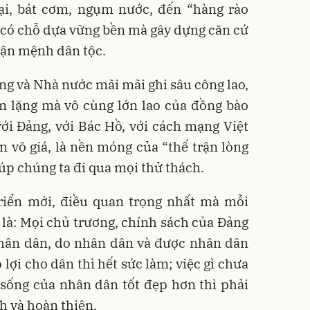
lại, bát cơm, ngụm nước, đến “hàng rào
 có chỗ dựa vững bền mà gây dựng căn cứ
vận mệnh dân tộc.
ng và Nhà nước mãi mãi ghi sâu công lao,
ầm lặng mà vô cùng lớn lao của đồng bào
ới Đảng, với Bác Hồ, với cách mạng Việt
ần vô giá, là nền móng của “thế trận lòng
úp chúng ta đi qua mọi thử thách.
triển mới, điều quan trọng nhất mà mỗi
 là: Mọi chủ trương, chính sách của Đảng
nhân dân, do nhân dân và được nhân dân
ó lợi cho dân thì hết sức làm; việc gì chưa
 sống của nhân dân tốt đẹp hơn thì phải
nh và hoàn thiện.