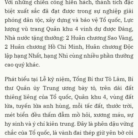
Với những chiến công hiển hách, thành tích đặc
biệt xuất sắc đã đạt được trong sự nghiệp giải
phóng dân tộc, xây dựng và bảo vệ Tổ quốc, Lực
lượng vũ trang Quân khu 4 vinh dự được Đảng,
Nhà nước tặng thưởng: 2 Huân chương Sao Vàng,
2 Huân chương Hồ Chí Minh, Huân chương Độc
lập hạng Nhất, hạng Nhì cùng nhiều phần thưởng
cao quý khác.
Phát biểu tại Lễ kỷ niệm, Tổng Bí thư Tô Lâm, Bí
thư Quân ủy Trung ương bày tỏ, trên dải đất
thiêng liêng của Tổ quốc, Quân khu 4, vùng đất
lửa, tuyến lửa anh hùng, mỗi tấc đất, thước trời,
mét biển đều thấm đẫm mồ hôi, xương máu, sự
hy sinh và ý chí kiên trung. Đây là phên dậu vững
chắc của Tổ quốc, là vành đai thép giữ yên bờ cõi