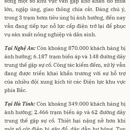
song một số khu vực vẫn gặp khó khăn do mưa
lớn, ngập úng, giao thông chia cắt. Đáng chú ý,
trong 3 trạm bơm tiêu úng bị ảnh hưởng, đến nay
vẫn đang tiếp tục nỗ lực cấp điện trở lại để phục
vụ sản xuất nông nghiệp và dân sinh.
Tại Nghệ An:
Còn khoảng 870.000 khách hàng bị
ảnh hưởng; 6.187 trạm biến áp và 148 đường dây
trung thế gặp sự cố. Công tác kiểm đếm, xử lý vẫn
đang được triển khai khẩn trương với sự hỗ trợ
của nhiều đội xung kích từ các Điện lực khu vực
phía Bắc.
Tại Hà Tĩnh:
Còn khoảng 349.000 khách hàng bị
ảnh hưởng; 2.466 trạm biến áp và 62 đường dây
trung thế gặp sự cố. Thiệt hại nặng nề hơn khi
một số cột điện bị gãy đổ, dây dẫn hư hỏng. Tuy