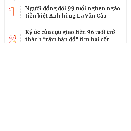
1
Người đồng đội 99 tuổi nghẹn ngào
tiễn biệt Anh hùng La Văn Cầu
Ký ức của cựu giao liên 96 tuổi trở
2
thành “tấm bản đồ” tìm hài cốt
đồng đội
3
Từ căn lều giữa rừng, cha nghèo
nuôi 7 con gái thành cử nhân
Tổng Bí thư, Chủ tịch nước truy
4
tặng huân chương dũng cảm cho
chiến sĩ Kpă Thiêp
Chủ tịch UBND tỉnh Ninh Bình làm
5
Trưởng Ban Chỉ đạo Chương trình