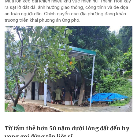
Mưa lớn kéo dài khiến nhiều khu vực miền núi Thanh Hóa xảy
ra sạt lở đất đá, ảnh hưởng giao thông, công trình và đe dọa
an toàn người dân. Chính quyền các địa phương đang khẩn
trương triển khai phương án ứng phó.
Từ tấm thẻ hơn 50 năm dưới lòng đất đến hy
vọng gọi đúng tên liệt sĩ