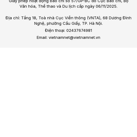
Giấy phép hoạt động báo chí số 57/GP-BC do Cục Báo chí, Bộ
Văn hóa, Thể thao và Du lịch cấp ngày 06/11/2025.
Địa chỉ: Tầng 18, Toà nhà Cục Viễn thông (VNTA), 68 Dương Đình
Nghệ, phường Cầu Giấy, TP. Hà Nội.
Điện thoại: 02437674981
Email: vietnamnet@vietnamnet.vn