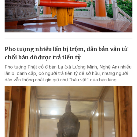
Pho tượng nhiều lần bị trộm, dân bản vẫn từ
chối bán dù được trả tiền tỷ
Pho tượng Phật cổ ở bản Lạ (xã Lượng Minh, Nghệ An) nhiều
lần bị đánh cắp, có người trả tiền tỷ để sở hữu, nhưng người
dân vẫn thống nhất gìn giữ như “báu vật” của bản làng.