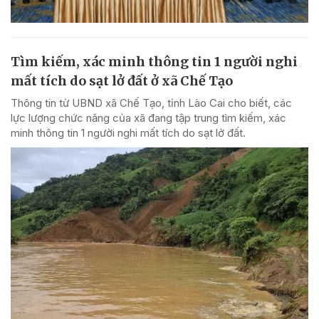
Tìm kiếm, xác minh thông tin 1 người nghi
mất tích do sạt lở đất ở xã Chế Tạo
Thông tin từ UBND xã Chế Tạo, tỉnh Lào Cai cho biết, các
lực lượng chức năng của xã đang tập trung tìm kiếm, xác
minh thông tin 1 người nghi mất tích do sạt lở đất.