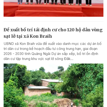
Đề xuất bố trí tái định cư cho 120 hộ dân vùng
sạt lở tại xã Kon Braih
UBND xã Kon Braih vừa đề xuất vào danh mục các dự án bố
trí dân cư trong kế hoạch đầu tư công trung hạn, giai đoạn
2026 - 2030 tỉnh Quảng Ngãi Dự án sắp xếp, bố trí ổn định
dân cư tập trung khu vực sạt lở sông Đăk...