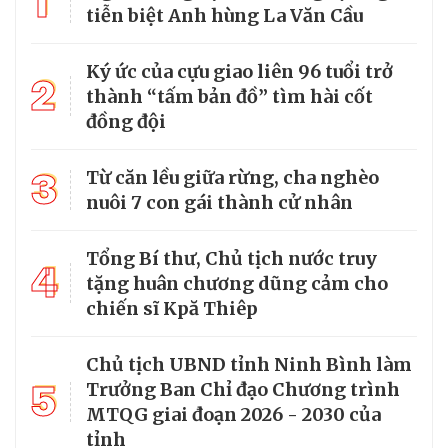
1
tiễn biệt Anh hùng La Văn Cầu
Ký ức của cựu giao liên 96 tuổi trở
2
thành “tấm bản đồ” tìm hài cốt
đồng đội
3
Từ căn lều giữa rừng, cha nghèo
nuôi 7 con gái thành cử nhân
Tổng Bí thư, Chủ tịch nước truy
4
tặng huân chương dũng cảm cho
chiến sĩ Kpă Thiêp
Chủ tịch UBND tỉnh Ninh Bình làm
5
Trưởng Ban Chỉ đạo Chương trình
MTQG giai đoạn 2026 - 2030 của
tỉnh