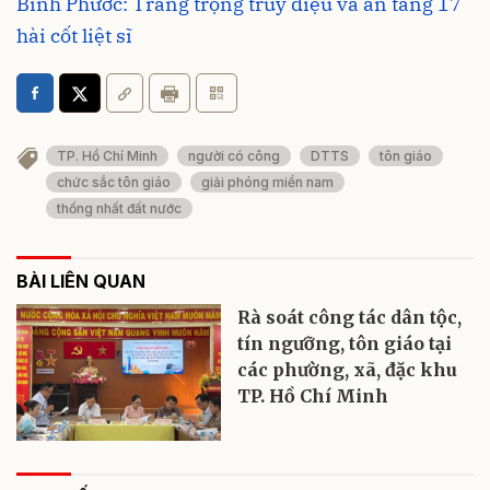
Bình Phước: Trang trọng truy điệu và an táng 17
hài cốt liệt sĩ
TP. Hồ Chí Minh
người có công
DTTS
tôn giáo
chức sắc tôn giáo
giải phóng miền nam
thống nhất đất nước
BÀI LIÊN QUAN
Rà soát công tác dân tộc,
tín ngưỡng, tôn giáo tại
các phường, xã, đặc khu
TP. Hồ Chí Minh