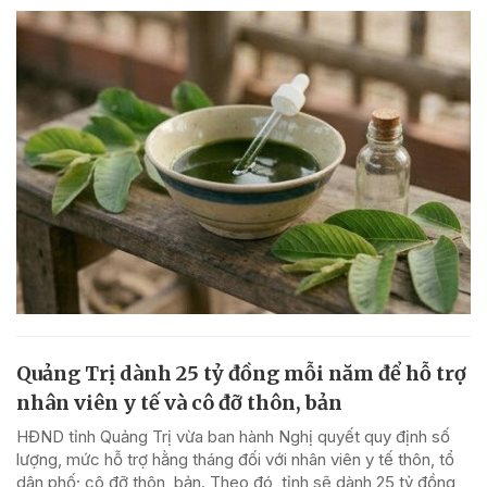
Quảng Trị dành 25 tỷ đồng mỗi năm để hỗ trợ
nhân viên y tế và cô đỡ thôn, bản
HĐND tỉnh Quảng Trị vừa ban hành Nghị quyết quy định số
lượng, mức hỗ trợ hằng tháng đối với nhân viên y tế thôn, tổ
dân phố; cô đỡ thôn, bản. Theo đó, tỉnh sẽ dành 25 tỷ đồng