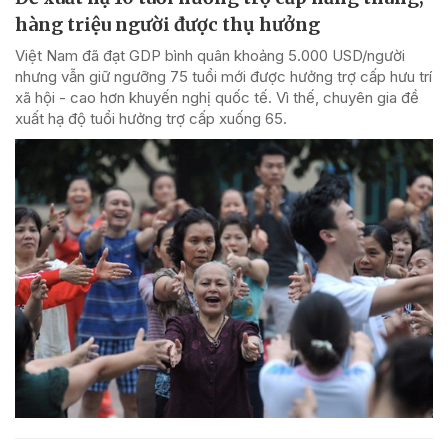
hàng triệu người được thụ hưởng
Việt Nam đã đạt GDP bình quân khoảng 5.000 USD/người
nhưng vẫn giữ ngưỡng 75 tuổi mới được hưởng trợ cấp hưu trí
xã hội - cao hơn khuyến nghị quốc tế. Vì thế, chuyên gia đề
xuất hạ độ tuổi hưởng trợ cấp xuống 65.