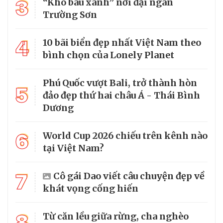
3
“Kho báu xanh” nơi đại ngàn
Trường Sơn
4
10 bãi biển đẹp nhất Việt Nam theo
bình chọn của Lonely Planet
Phú Quốc vượt Bali, trở thành hòn
5
đảo đẹp thứ hai châu Á - Thái Bình
Dương
6
World Cup 2026 chiếu trên kênh nào
tại Việt Nam?
7
Cô gái Dao viết câu chuyện đẹp về
khát vọng cống hiến
8
Từ căn lều giữa rừng, cha nghèo