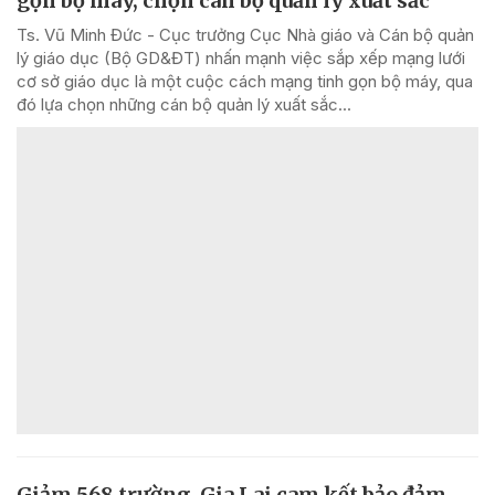
gọn bộ máy, chọn cán bộ quản lý xuất sắc
Ts. Vũ Minh Đức - Cục trưởng Cục Nhà giáo và Cán bộ quản
lý giáo dục (Bộ GD&ĐT) nhấn mạnh việc sắp xếp mạng lưới
cơ sở giáo dục là một cuộc cách mạng tinh gọn bộ máy, qua
đó lựa chọn những cán bộ quản lý xuất sắc...
Giảm 568 trường, Gia Lai cam kết bảo đảm