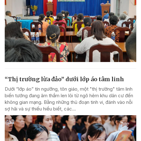
“Thị trường lừa đảo” dưới lớp áo tâm linh
Dưới “lớp áo” tín ngưỡng, tôn giáo, một "thị trường" tâm linh
biến tướng đang âm thầm len lỏi từ ngõ hẻm khu dân cư đến
không gian mạng. Bằng những thủ đoạn tinh vi, đánh vào nỗi
sợ hãi và sự thiếu hiểu biết, các...