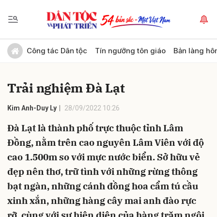
Gửi bình luận
Công tác Dân tộc
Tín ngưỡng tôn giáo
Bản làng hô
Trải nghiệm Đà Lạt
Kim Anh-Duy Ly
28/09/2022 10:26
Đà Lạt là thành phố trực thuộc tỉnh Lâm
Đồng, nằm trên cao nguyên Lâm Viên với độ
Hủy
Gửi
cao 1.500m so với mực nước biển. Sở hữu vẻ
đẹp nên thơ, trữ tình với những rừng thông
bạt ngàn, những cánh đồng hoa cẩm tú cầu
xinh xắn, những hàng cây mai anh đào rực
rỡ, cùng với sự hiện diện của hàng trăm ngôi