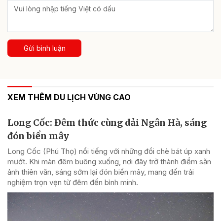
Gửi bình luận
XEM THÊM DU LỊCH VÙNG CAO
Long Cốc: Đêm thức cùng dải Ngân Hà, sáng
đón biển mây
Long Cốc (Phú Thọ) nổi tiếng với những đồi chè bát úp xanh
mướt. Khi màn đêm buông xuống, nơi đây trở thành điểm săn
ảnh thiên văn, sáng sớm lại đón biển mây, mang đến trải
nghiệm trọn vẹn từ đêm đến bình minh.