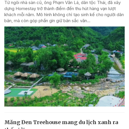
Từ ngôi nhà sàn cũ, ông Phạm Văn Lá, dân tộc Thái, đã xây
dựng Homestay trở thành điểm đến thu hút hàng vạn lượt
khách mỗi năm. Mô hình không chỉ tạo sinh kế cho người dân
bản, mà còn góp phần gìn giữ bản sắc văn...
Măng Đen Treehouse mang du lịch xanh ra