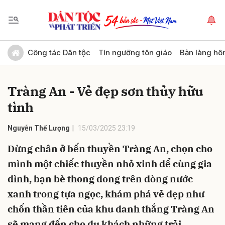
Gửi bình luận
Công tác Dân tộc
Tín ngưỡng tôn giáo
Bản làng hô
Tràng An - Vẻ đẹp sơn thủy hữu
tình
Nguyễn Thế Lượng
15/03/2025 23:19
Dừng chân ở bến thuyền Tràng An, chọn cho
Hủy
Gửi
mình một chiếc thuyền nhỏ xinh để cùng gia
đình, bạn bè thong dong trên dòng nước
xanh trong tựa ngọc, khám phá vẻ đẹp như
chốn thần tiên của khu danh thắng Tràng An
sẽ mang đến cho du khách những trải