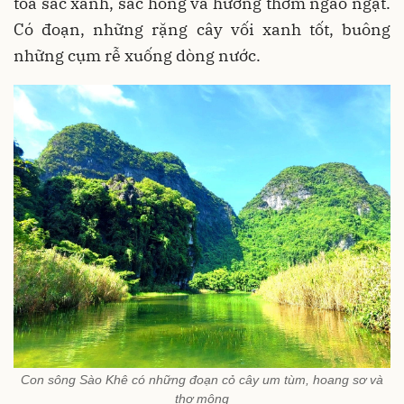
tỏa sắc xanh, sắc hồng và hương thơm ngào ngạt.
Có đoạn, những rặng cây vối xanh tốt, buông
những cụm rễ xuống dòng nước.
Con sông Sào Khê có những đoạn cỏ cây um tùm, hoang sơ và
thơ mộng