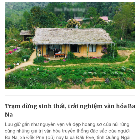
Trạm dừng sinh thái, trải nghiệm văn hóa Ba
Na
Lưu giữ gần như nguyên vẹn vẻ đẹp hoang sơ của núi rừng,
cùng những giá trị văn hóa truyền thống đặc sắc của người
Ba Na, xã Đăk Pne (cũ) nay là xã Đăk Rve, tỉnh Quảng Ngãi