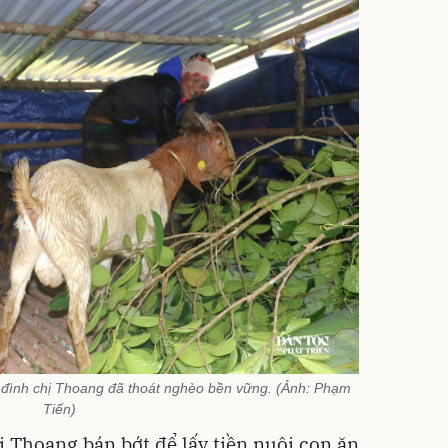
 đình chị Thoang đã thoát nghèo bền vững. (Ảnh: Phạm
Tiến)
hị Thoang bán bớt để lấy tiền nuôi con ăn