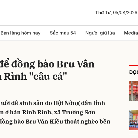
Thứ Tư,
05/08/2026
bình luận
Bản làng hôm nay
Sắc màu 54
Người giữ lửa
Media
 để đồng bào Bru Vân
ĐỌC
 Rình "câu cá"
uôi dê sinh sản do Hội Nông dân tỉnh
Hủy
G
ện ở bản Rình Rình, xã Trường Sơn
 đồng bào Bru Vân Kiều thoát nghèo bền