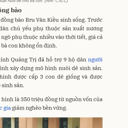
huật nuôi dê cho bà con. (Anh: CSCC)
ồng bào
đồng bào Bru Vân Kiều sinh sống. Trước
 dân chủ yếu phụ thuộc sản xuất nương
 ngô phụ thuộc nhiều vào thời tiết, giá cả
 bà con không ổn định.
ỉnh Quảng Trị đã hỗ trợ 9 hộ dân
người
ình xây dựng mô hình nuôi dê sinh sản.
hình được cấp 3 con dê giống và được
 sinh sản.
hình là 350 triệu đồng từ nguồn vốn của
c gia
giảm nghèo bền vững.