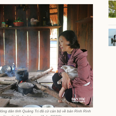
Nông dân tỉnh Quảng Trị đã cử cán bộ về bản Rình Rình