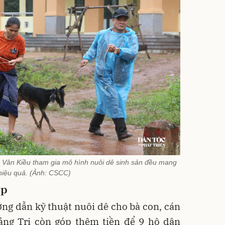
 Vân Kiều tham gia mô hình nuôi dê sinh sản đều mang
 hiệu quả. (Ảnh: CSCC)
ợp
ng dẫn kỹ thuật nuôi dê cho bà con, cán
ng Trị còn góp thêm tiền để 9 hộ dân