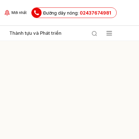
Đường dây nóng:
02437674981
Mới nhất
Thành tựu và Phát triển
ửi