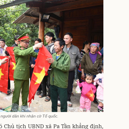
 người dân khi nhận cờ Tổ quốc.
 Chủ tịch UBND xã Pa Tần khẳng định,