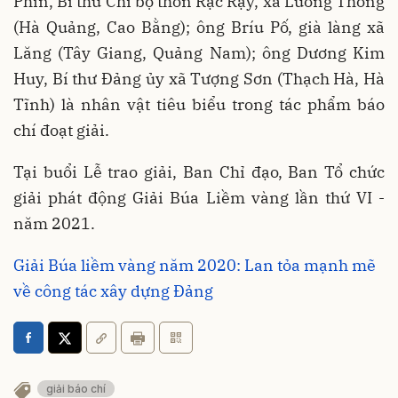
Phin, Bí thư Chi bộ thôn Rặc Rạy, xã Lương Thông
(Hà Quảng, Cao Bằng); ông Bríu Pố, già làng xã
Lăng (Tây Giang, Quảng Nam); ông Dương Kim
Huy, Bí thư Đảng ủy xã Tượng Sơn (Thạch Hà, Hà
Tĩnh) là nhân vật tiêu biểu trong tác phẩm báo
chí đoạt giải.
Tại buổi Lễ trao giải, Ban Chỉ đạo, Ban Tổ chức
giải phát động Giải Búa Liềm vàng lần thứ VI -
năm 2021.
Giải Búa liềm vàng năm 2020: Lan tỏa mạnh mẽ
về công tác xây dựng Đảng
giải báo chí