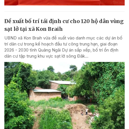
Đề xuất bố trí tái định cư cho 120 hộ dân vùng
sạt lở tại xã Kon Braih
UBND xã Kon Braih vừa đề xuất vào danh mục các dự án bố
trí dân cư trong kế hoạch đầu tư công trung hạn, giai đoạn
2026 - 2030 tỉnh Quảng Ngãi Dự án sắp xếp, bố trí ổn định
dân cư tập trung khu vực sạt lở sông Đăk...