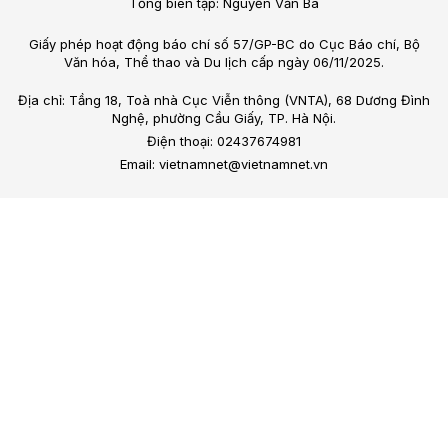
Tổng biên tập: Nguyễn Văn Bá
Giấy phép hoạt động báo chí số 57/GP-BC do Cục Báo chí, Bộ
Văn hóa, Thể thao và Du lịch cấp ngày 06/11/2025.
Địa chỉ: Tầng 18, Toà nhà Cục Viễn thông (VNTA), 68 Dương Đình
Nghệ, phường Cầu Giấy, TP. Hà Nội.
Điện thoại: 02437674981
Email: vietnamnet@vietnamnet.vn