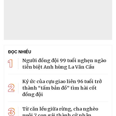
ĐỌC NHIỀU
1
Người đồng đội 99 tuổi nghẹn ngào
tiễn biệt Anh hùng La Văn Cầu
Ký ức của cựu giao liên 96 tuổi trở
2
thành “tấm bản đồ” tìm hài cốt
đồng đội
3
Từ căn lều giữa rừng, cha nghèo
nuôi 7 con gái thành cử nhân