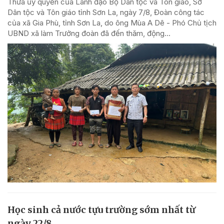
Thừa ủy quyền của Lãnh đạo Bộ Dân tộc và Tôn giáo, Sở
Dân tộc và Tôn giáo tỉnh Sơn La, ngày 7/8, Đoàn công tác
của xã Gia Phù, tỉnh Sơn La, do ông Mùa A Dê - Phó Chủ tịch
UBND xã làm Trưởng đoàn đã đến thăm, động...
Học sinh cả nước tựu trường sớm nhất từ
ngày 22/8