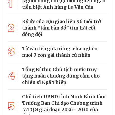
1
Người đồng đội 99 tuổi nghẹn ngào
tiễn biệt Anh hùng La Văn Cầu
Ký ức của cựu giao liên 96 tuổi trở
2
thành “tấm bản đồ” tìm hài cốt
đồng đội
3
Từ căn lều giữa rừng, cha nghèo
nuôi 7 con gái thành cử nhân
Tổng Bí thư, Chủ tịch nước truy
4
tặng huân chương dũng cảm cho
chiến sĩ Kpă Thiêp
Chủ tịch UBND tỉnh Ninh Bình làm
5
Trưởng Ban Chỉ đạo Chương trình
MTQG giai đoạn 2026 - 2030 của