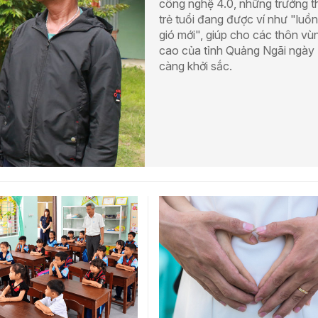
công nghệ 4.0, những trưởng t
trẻ tuổi đang được ví như "luồ
gió mới", giúp cho các thôn vù
cao của tỉnh Quảng Ngãi ngày
càng khởi sắc.