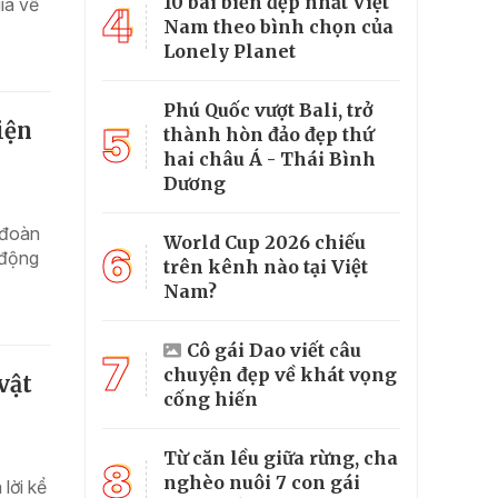
10 bãi biển đẹp nhất Việt
ia về
4
Nam theo bình chọn của
Lonely Planet
Phú Quốc vượt Bali, trở
iện
5
thành hòn đảo đẹp thứ
hai châu Á - Thái Bình
Dương
 đoàn
World Cup 2026 chiếu
6
 động
trên kênh nào tại Việt
Nam?
Cô gái Dao viết câu
7
chuyện đẹp về khát vọng
vật
cống hiến
Từ căn lều giữa rừng, cha
8
nghèo nuôi 7 con gái
lời kể