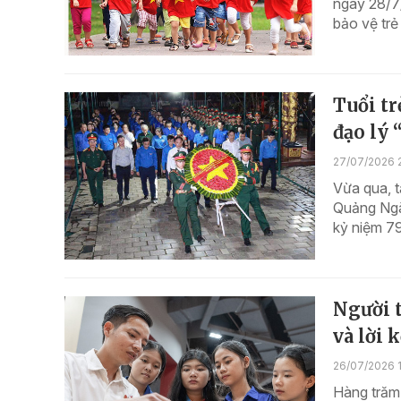
ngày 28/7
bảo vệ trẻ
Tuổi tr
đạo lý
27/07/2026 
Vừa qua, t
Quảng Ngã
kỷ niệm 79
Người t
và lời 
26/07/2026 
Hàng trăm 