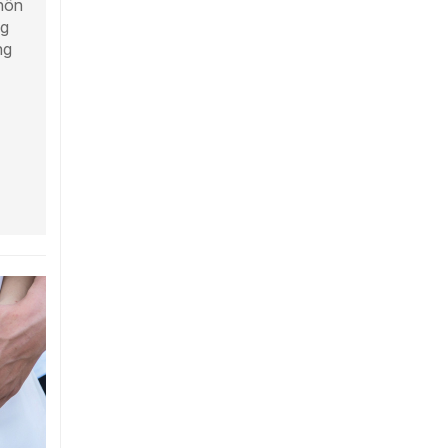
hôn
ng
ng