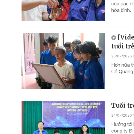
của các nh
hòa bình.
[Vide
tuổi trẻ
26/07/2026 
Hơn nửa t
Cổ Quảng 
Tuổi tr
24/07/2026 
Hướng tới
công ty Đi