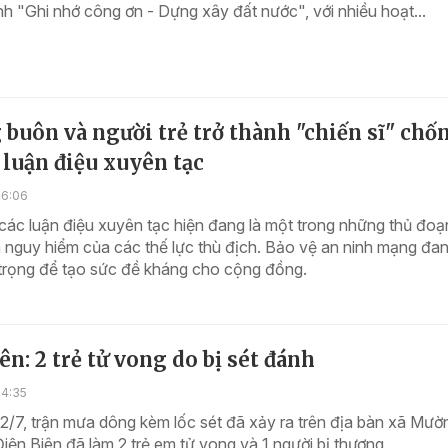
nh "Ghi nhớ công ơn - Dựng xây đất nước", với nhiều hoạt...
buôn và người trẻ trở thành "chiến sĩ" chố
, luận điệu xuyên tạc
16:06
 các luận điệu xuyên tạc hiện đang là một trong những thủ đoạ
 nguy hiểm của các thế lực thù địch. Bảo vệ an ninh mạng đa
trọng để tạo sức đề kháng cho cộng đồng.
ên: 2 trẻ tử vong do bị sét đánh
14:35
22/7, trận mưa dông kèm lốc sét đã xảy ra trên địa bàn xã Mườ
Điện Biên đã làm 2 trẻ em tử vong và 1 người bị thương.