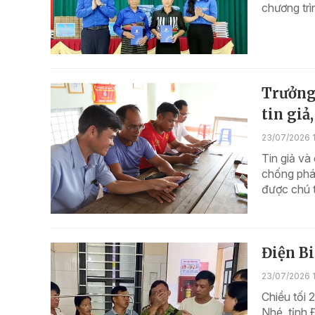
chương trì
Trưởng 
tin giả
23/07/2026 
Tin giả và
chống phá
được chú 
Điện Bi
23/07/2026 
Chiều tối 
Nhé, tỉnh 