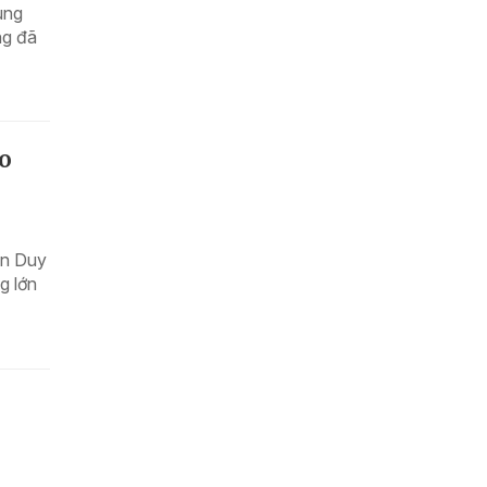
ùng
ng đã
ào
ễn Duy
g lớn