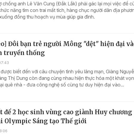
ợ chồng anh Lê Văn Cung (Đắk Lắk) phải gác lại mọi việc để c
chức năng tìm con trai mất tích, hàng chục người dân địa phươ
xuống đồng thu hoạch vụ mùa giúp gia đình.
o] Đôi bạn trẻ người Mông "dệt" hiện đại v
m truyền thống
07:43
 được biết đến với câu chuyện tình yêu lãng mạn, Giàng Nguy
áng Thị Dung còn đang cùng nhau hiện thực hóa một khát vọn
ại quê nhà - đưa công nghệ số cùng tư duy hiện đại vào...
t để 2 học sinh vùng cao giành Huy chương
i Olympic Sáng tạo Thế giới
8:06