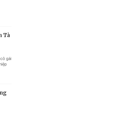
h Tà
cô gái
hiệp
áng