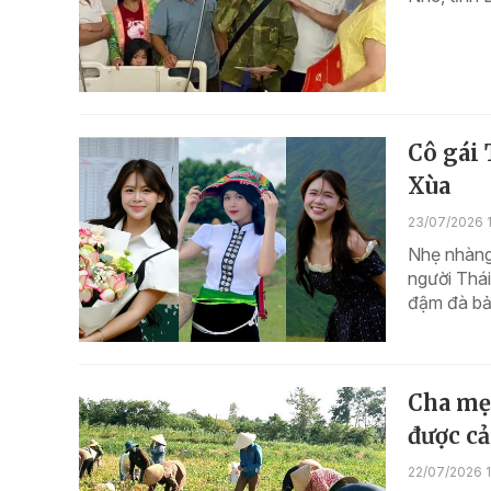
Cô gái 
Xùa
23/07/2026 1
Nhẹ nhàng
người Thái
đậm đà bản
Cha mẹ 
được cả
22/07/2026 