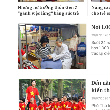
Những nữ trưởng thôn Gen Z
Nâng cao
“gánh việc làng” bằng sức trẻ
cho trẻ e
Nơi 1.0
29/07/2026 
Suốt 24 n
hơn 1.000 
trao lại đi
Đến năm
kiến th
29/07/2026 
Phó Thủ t