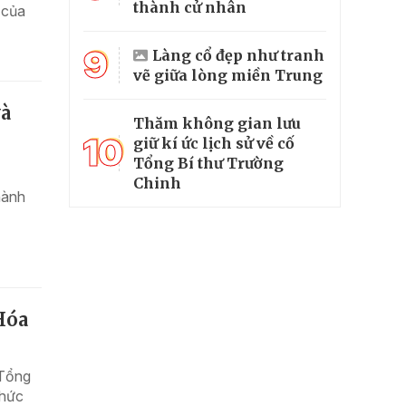
thành cử nhân
 của
9
Làng cổ đẹp như tranh
vẽ giữa lòng miền Trung
và
Thăm không gian lưu
10
giữ kí ức lịch sử về cố
Tổng Bí thư Trường
Chinh
hành
Hóa
 Tổng
chức