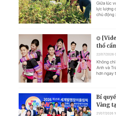
Giữa lúc v
lực lượng 
chủ động 
[Vide
thổ cẩ
22/07/2026 
Không chỉ
Anh và Tr
hơn ngay t
Bí quyế
Vàng tạ
21/07/2026 1