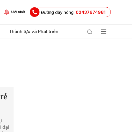
Đường dây nóng:
02437674981
Mới nhất
Thành tựu và Phát triển
trẻ
ự
i đại