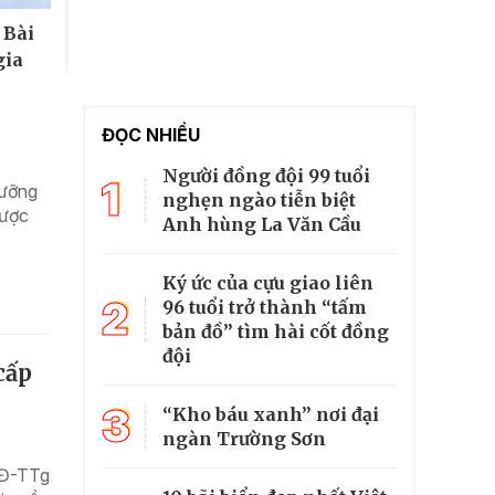
 Bài
gia
ĐỌC NHIỀU
Người đồng đội 99 tuổi
1
dưỡng
nghẹn ngào tiễn biệt
được
Anh hùng La Văn Cầu
Ký ức của cựu giao liên
2
96 tuổi trở thành “tấm
bản đồ” tìm hài cốt đồng
đội
cấp
3
“Kho báu xanh” nơi đại
ngàn Trường Sơn
QĐ-TTg