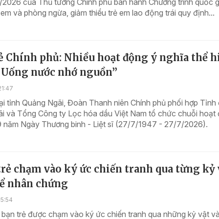
/2026 của Thủ tướng Chính phủ ban hành Chương trình quốc g
 em và phòng ngừa, giảm thiểu trẻ em lao động trái quy định...
ẻ Chính phủ: Nhiều hoạt động ý nghĩa thể h
 “Uống nước nhớ nguồn”
21:47
ại tỉnh Quảng Ngãi, Đoàn Thanh niên Chính phủ phối hợp Tỉnh
i và Tổng Công ty Lọc hóa dầu Việt Nam tổ chức chuỗi hoạt
 năm Ngày Thương binh - Liệt sĩ (27/7/1947 - 27/7/2026).
rẻ chạm vào ký ức chiến tranh qua từng kỷ 
kể nhân chứng
15:54
bạn trẻ được chạm vào ký ức chiến tranh qua những kỷ vật và 