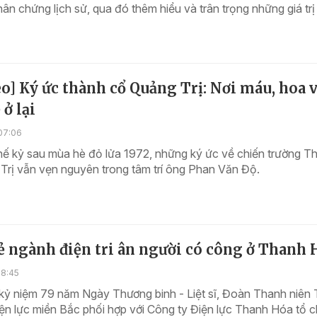
ân chứng lịch sử, qua đó thêm hiểu và trân trọng những giá trị
o] Ký ức thành cổ Quảng Trị: Nơi máu, hoa 
 ở lại
07:06
hế kỷ sau mùa hè đỏ lửa 1972, những ký ức về chiến trường T
Trị vẫn vẹn nguyên trong tâm trí ông Phan Văn Độ.
ẻ ngành điện tri ân người có công ở Thanh 
18:45
 kỷ niệm 79 năm Ngày Thương binh - Liệt sĩ, Đoàn Thanh niên
ện lực miền Bắc phối hợp với Công ty Điện lực Thanh Hóa tổ 