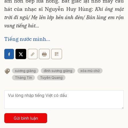
ấm hơn bếp lửa hồng. Bất giác lại nhớ mấy câu
hát của nhạc sĩ Nguyễn Huy Hùng:
Khi ông mặt
trời đi ngủ/ Mẹ lên lớp bên ánh đèn/ Bản làng em rộn
vang tiếng hát…
Tiếng nước mình...
sương giăng
đỉnh sương giăng
xóa mù chữ
Thàng Tín
Tuyên Quang
Gửi bình luận