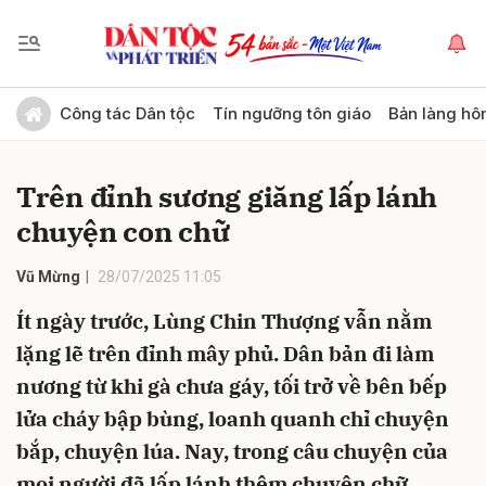
Gửi bình luận
Công tác Dân tộc
Tín ngưỡng tôn giáo
Bản làng hô
Trên đỉnh sương giăng lấp lánh
chuyện con chữ
Vũ Mừng
28/07/2025 11:05
Ít ngày trước, Lùng Chin Thượng vẫn nằm
Hủy
Gửi
lặng lẽ trên đỉnh mây phủ. Dân bản đi làm
nương từ khi gà chưa gáy, tối trở về bên bếp
lửa cháy bập bùng, loanh quanh chỉ chuyện
bắp, chuyện lúa. Nay, trong câu chuyện của
mọi người đã lấp lánh thêm chuyện chữ,