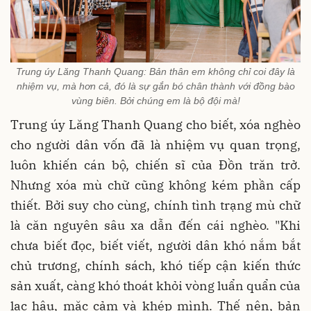
Trung úy Lăng Thanh Quang: Bản thân em không chỉ coi đây là
nhiệm vụ, mà hơn cả, đó là sự gắn bó chân thành với đồng bào
vùng biên. Bởi chúng em là bộ đội mà!
Trung úy Lăng Thanh Quang cho biết, xóa nghèo
cho người dân vốn đã là nhiệm vụ quan trọng,
luôn khiến cán bộ, chiến sĩ của Đồn trăn trở.
Nhưng xóa mù chữ cũng không kém phần cấp
thiết. Bởi suy cho cùng, chính tình trạng mù chữ
là căn nguyên sâu xa dẫn đến cái nghèo. "Khi
chưa biết đọc, biết viết, người dân khó nắm bắt
chủ trương, chính sách, khó tiếp cận kiến thức
sản xuất, càng khó thoát khỏi vòng luẩn quẩn của
lạc hậu, mặc cảm và khép mình. Thế nên, bản