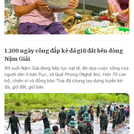
1.200 ngày công đắp kè đá giữ đất bên dòng
Nậm Giải
Bờ suối Nậm Giải đang tiếp tục sạt lở, đe dọa cuộc sống của
người dân ở bản Pục, xã Quế Phong (Nghệ An). Hơn 70 cán
bộ, chiến sĩ và đồng bào Thái đã chung tay dựng tuyến kè
đá, giữ đất, giữ bản.