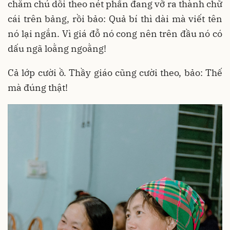
chăm chú dõi theo nét phấn đang vỡ ra thành chữ
cái trên bảng, rồi bảo: Quả bí thì dài mà viết tên
nó lại ngắn. Vì giá đỗ nó cong nên trên đầu nó có
dấu ngã loằng ngoằng!
Cả lớp cười ồ. Thầy giáo cũng cười theo, bảo: Thế
mà đúng thật!