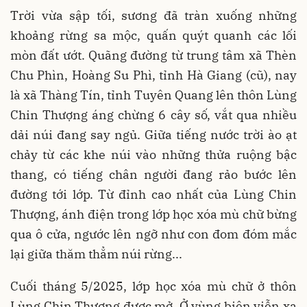
Trời vừa sập tối, sương đã tràn xuống những
khoảng rừng sa mộc, quấn quýt quanh các lối
mòn đất ướt. Quãng đường từ trung tâm xã Thèn
Chu Phìn, Hoàng Su Phì, tỉnh Hà Giang (cũ), nay
là xã Thàng Tín, tỉnh Tuyên Quang lên thôn Lùng
Chin Thượng áng chừng 6 cây số, vắt qua nhiều
dải núi đang say ngủ. Giữa tiếng nước trời ào ạt
chảy từ các khe núi vào những thửa ruộng bậc
thang, có tiếng chân người đang rảo bước lên
đường tới lớp. Từ đỉnh cao nhất của Lùng Chin
Thượng, ánh điện trong lớp học xóa mù chữ bừng
qua ô cửa, ngước lên ngỡ như con đom đóm mắc
lại giữa thăm thẳm núi rừng...
Cuối tháng 5/2025, lớp học xóa mù chữ ở thôn
Lùng Chin Thượng được mở. Ở vùng biên viễn xa