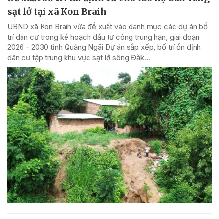
sạt lở tại xã Kon Braih
UBND xã Kon Braih vừa đề xuất vào danh mục các dự án bố
trí dân cư trong kế hoạch đầu tư công trung hạn, giai đoạn
2026 - 2030 tỉnh Quảng Ngãi Dự án sắp xếp, bố trí ổn định
dân cư tập trung khu vực sạt lở sông Đăk...