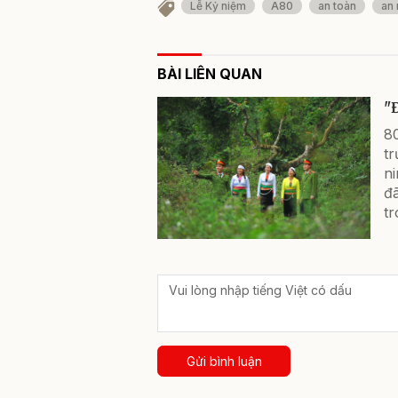
Lễ Kỷ niệm
A80
an toàn
an 
BÀI LIÊN QUAN
"
80
t
ni
đã
tr
Gửi bình luận