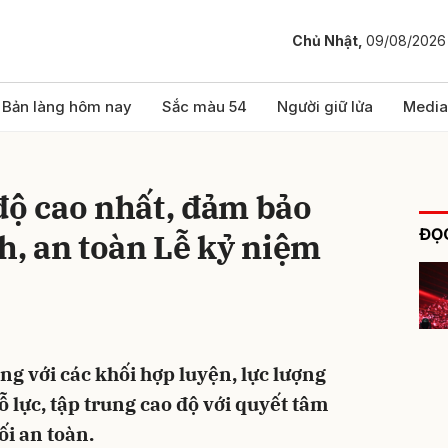
Chủ Nhật,
09/08/2026
bình luận
Bản làng hôm nay
Sắc màu 54
Người giữ lửa
Media
độ cao nhất, đảm bảo
ĐỌC
nh, an toàn Lễ kỷ niệm
Hủy
G
g với các khối hợp luyện, lực lượng
lực, tập trung cao độ với quyết tâm
ối an toàn.