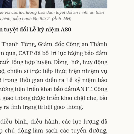
ẽ với các lực lượng bảo đảm tuyệt đối an ninh, an toàn
u binh, diễu hành lần thứ 2. (Ảnh: MH)
 tuyệt đối Lễ kỷ niệm A80
 Thanh Tùng, Giám đốc Công an Thành
an qua, CATP đã bố trí lực lượng bảo đảm
 buổi tổng hợp luyện. Đồng thời, huy động
ộ, chiến sĩ trực tiếp thực hiện nhiệm vụ
ệ trong thời gian diễn ra Lễ kỷ niệm bảo
hương tiện triển khai bảo đảmANTT. Công
n giao thông được triển khai chặt chẽ, bài
ra tình trạng tê liệt giao thông.
diễu binh, diễu hành, các lực lượng đã
áp chủ động làm sạch các tuyến đường,