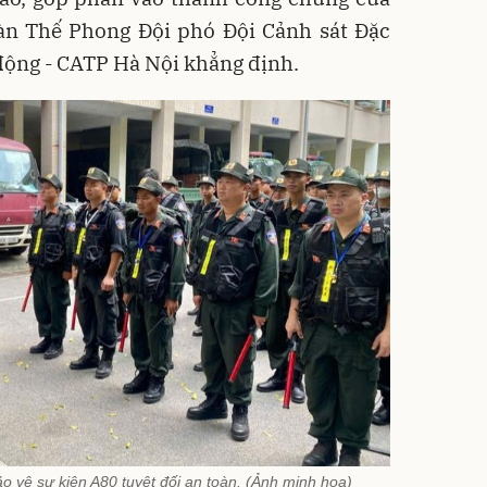
oàn Thế Phong Đội phó Đội Cảnh sát Đặc
động - CATP Hà Nội khẳng định.
 vệ sự kiện A80 tuyệt đối an toàn. (Ảnh minh họa)