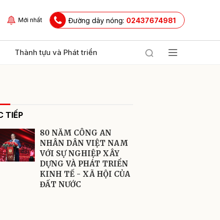
Đường dây nóng:
02437674981
Mới nhất
Thành tựu và Phát triển
 TIẾP
80 NĂM CÔNG AN
NHÂN DÂN VIỆT NAM
VỚI SỰ NGHIỆP XÂY
DỰNG VÀ PHÁT TRIỂN
ửi
KINH TẾ - XÃ HỘI CỦA
ĐẤT NƯỚC