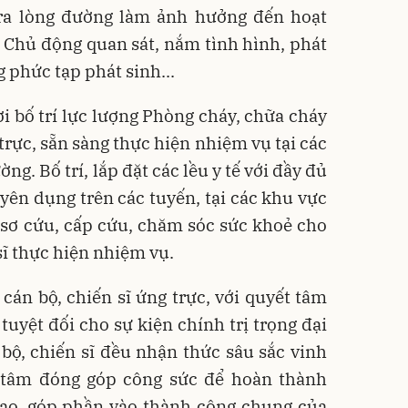
ra lòng đường làm ảnh hưởng đến hoạt
 Chủ động quan sát, nắm tình hình, phát
g phức tạp phát sinh...
i bố trí lực lượng Phòng cháy, chữa cháy
trực, sẵn sàng thực hiện nhiệm vụ tại các
ng. Bố trí, lắp đặt các lều y tế với đầy đủ
yên dụng trên các tuyến, tại các khu vực
 sơ cứu, cấp cứu, chăm sóc sức khoẻ cho
sĩ thực hiện nhiệm vụ.
cán bộ, chiến sĩ ứng trực, với quyết tâm
tuyệt đối cho sự kiện chính trị trọng đại
bộ, chiến sĩ đều nhận thức sâu sắc vinh
 tâm đóng góp công sức để hoàn thành
iao, góp phần vào thành công chung của