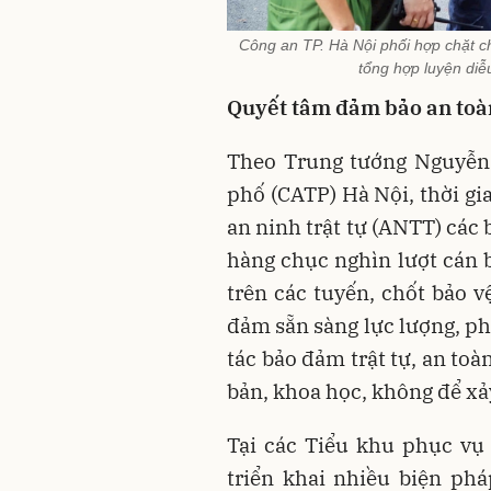
Công an TP. Hà Nội phối hợp chặt ch
tổng hợp luyện diễ
Quyết tâm đảm bảo an toàn
Theo Trung tướng Nguyễn
phố (CATP) Hà Nội, thời gi
an ninh trật tự (ANTT) các
hàng chục nghìn lượt cán b
trên các tuyến, chốt bảo v
đảm sẵn sàng lực lượng, p
tác bảo đảm trật tự, an toà
bản, khoa học, không để xảy 
Tại các Tiểu khu phục vụ 
triển khai nhiều biện ph