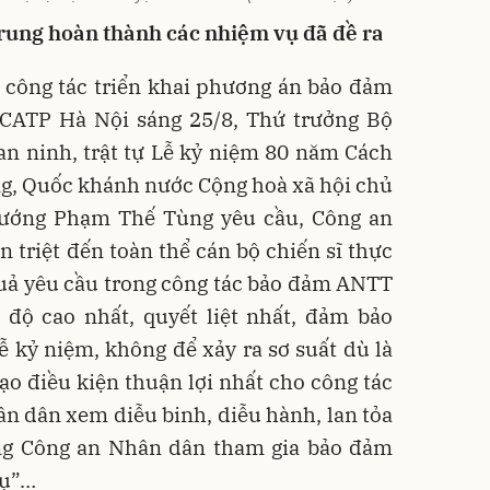
rung hoàn thành các nhiệm vụ đã đề ra
a công tác triển khai phương án bảo đảm
CATP Hà Nội sáng 25/8, Thứ trưởng Bộ
an ninh, trật tự Lễ kỷ niệm 80 năm Cách
g, Quốc khánh nước Cộng hoà xã hội chủ
tướng Phạm Thế Tùng yêu cầu, Công an
n triệt đến toàn thể cán bộ chiến sĩ thực
quả yêu cầu trong công tác bảo đảm ANTT
p độ cao nhất, quyết liệt nhất, đảm bảo
lễ kỷ niệm, không để xảy ra sơ suất dù là
tạo điều kiện thuận lợi nhất cho công tác
ân dân xem diễu binh, diễu hành, lan tỏa
ng Công an Nhân dân tham gia bảo đảm
vụ”…