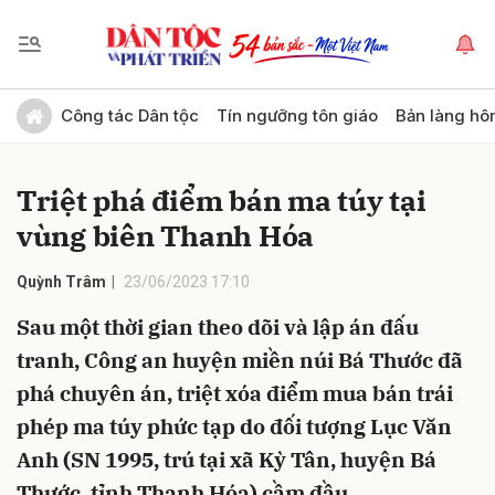
Gửi bình luận
Công tác Dân tộc
Tín ngưỡng tôn giáo
Bản làng hô
Triệt phá điểm bán ma túy tại
vùng biên Thanh Hóa
Quỳnh Trâm
23/06/2023 17:10
Sau một thời gian theo dõi và lập án đấu
Hủy
Gửi
tranh, Công an huyện miền núi Bá Thước đã
phá chuyên án, triệt xóa điểm mua bán trái
phép ma túy phức tạp do đối tượng Lục Văn
Anh (SN 1995, trú tại xã Kỳ Tân, huyện Bá
Thước, tỉnh Thanh Hóa) cầm đầu.