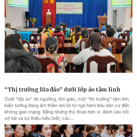
“Thị trường lừa đảo” dưới lớp áo tâm linh
Dưới “lớp áo” tín ngưỡng, tôn giáo, một "thị trường" tâm linh
biến tướng đang âm thầm len lỏi từ ngõ hẻm khu dân cư đến
không gian mạng. Bằng những thủ đoạn tinh vi, đánh vào nỗi
sợ hãi và sự thiếu hiểu biết, các...