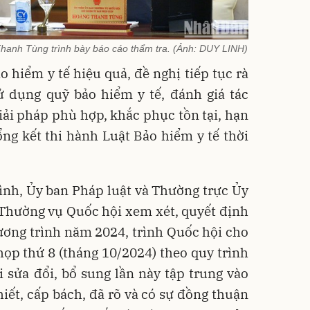
hanh Tùng trình bày báo cáo thẩm tra. (Ảnh: DUY LINH)
 hiểm y tế hiệu quả, đề nghị tiếp tục rà
ử dụng quỹ bảo hiểm y tế, đánh giá tác
iải pháp phù hợp, khắc phục tồn tại, hạn
ổng kết thi hành Luật Bảo hiểm y tế thời
ình, Ủy ban Pháp luật và Thường trực Ủy
 Thường vụ Quốc hội xem xét, quyết định
ương trình năm 2024, trình Quốc hội cho
 họp thứ 8 (tháng 10/2024) theo quy trình
 sửa đổi, bổ sung lần này tập trung vào
hiết, cấp bách, đã rõ và có sự đồng thuận