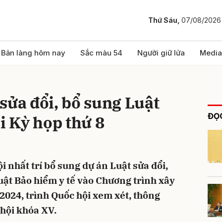
Thứ Sáu,
07/08/2026
bình luận
Bản làng hôm nay
Sắc màu 54
Người giữ lửa
Media
sửa đổi, bổ sung Luật
ĐỌC
i Kỳ họp thứ 8
 nhất trí bổ sung dự án Luật sửa đổi,
Hủy
G
uật Bảo hiểm y tế vào Chương trình xây
2024, trình Quốc hội xem xét, thông
 hội khóa XV.