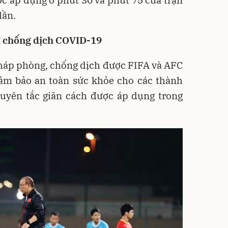
ợc áp dụng ở phút 30 và phút 75 của trận
lần.
g chống dịch COVID-19
pháp phòng, chống dịch được FIFA và AFC
đảm bảo an toàn sức khỏe cho các thành
guyên tắc giãn cách được áp dụng trong