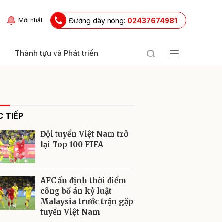
Đường dây nóng:
02437674981
Mới nhất
Thành tựu và Phát triển
 TIẾP
Đội tuyển Việt Nam trở
lại Top 100 FIFA
ửi
AFC ấn định thời điểm
công bố án kỷ luật
Malaysia trước trận gặp
tuyển Việt Nam