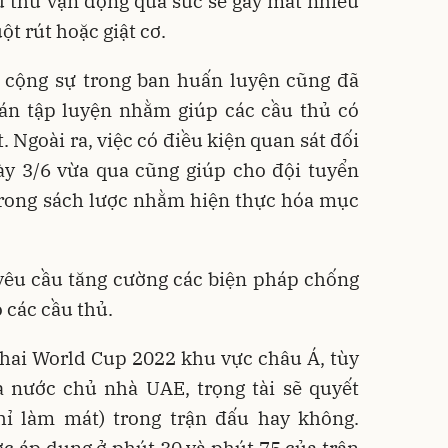
u thủ vận động quá sức sẽ gây mất nhiều
ột rút hoặc giật cơ.
 cộng sự trong ban huấn luyện cũng đã
 án tập luyện nhằm giúp các cầu thủ có
 Ngoài ra, việc có điều kiện quan sát đối
gày 3/6 vừa qua cũng giúp cho đội tuyển
trong sách lược nhằm hiện thực hóa mục
 yêu cầu tăng cường các biện pháp chống
 các cầu thủ.
ứ hai World Cup 2022 khu vực châu Á, tùy
ủa nước chủ nhà UAE, trọng tài sẽ quyết
ghỉ làm mát) trong trận đấu hay không.