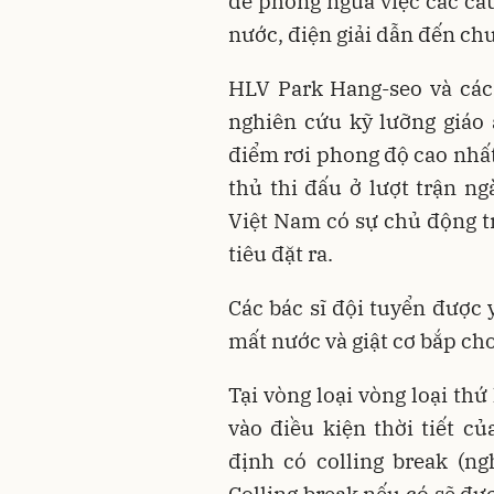
để phòng ngừa việc các cầ
nước, điện giải dẫn đến chu
HLV Park Hang-seo và các
nghiên cứu kỹ lưỡng giáo
điểm rơi phong độ cao nhất.
thủ thi đấu ở lượt trận n
Việt Nam có sự chủ động 
tiêu đặt ra.
Các bác sĩ đội tuyển được
mất nước và giật cơ bắp cho
Tại vòng loại vòng loại th
vào điều kiện thời tiết c
định có colling break (n