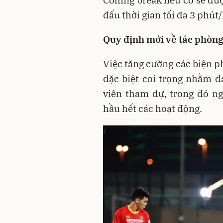
Colling break nếu có sẽ đư
đấu thời gian tối đa 3 phút/
Quy định mới về tác phòn
Việc tăng cường các biện 
đặc biệt coi trọng nhằm 
viên tham dự, trong đó n
hầu hết các hoạt động.