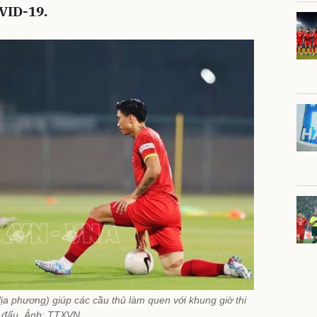
VID-19.
địa phương) giúp các cầu thủ làm quen với khung giờ thi
đấu. Ảnh: TTXVN.