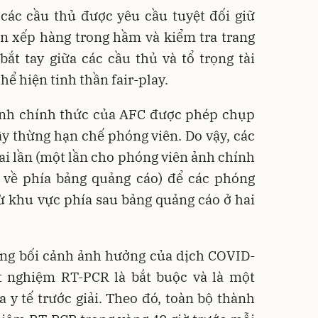
 các cầu thủ được yêu cầu tuyệt đối giữ
an xếp hàng trong hầm và kiểm tra trang
ắt tay giữa các cầu thủ và tổ trọng tài
hể hiện tinh thần fair-play.
 ảnh chính thức của AFC được phép chụp
y thừng hạn chế phóng viên. Do vậy, các
hai lần (một lần cho phóng viên ảnh chính
 về phía bảng quảng cáo) để các phóng
ừ khu vực phía sau bảng quảng cáo ở hai
rong bối cảnh ảnh hưởng của dịch COVID-
ét nghiệm RT-PCR là bắt buộc và là một
a y tế trước giải. Theo đó, toàn bộ thành