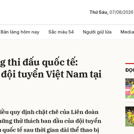
Thứ Sáu,
07/08/2026
bình luận
Bản làng hôm nay
Sắc màu 54
Người giữ lửa
Media
g thi đấu quốc tế:
ĐỌC
đội tuyển Việt Nam tại
Hủy
G
iều quy định chặt chẽ của Liên đoàn
hững thử thách ban đầu của đội tuyển
u quốc tế sau thời gian dài thể thao bị