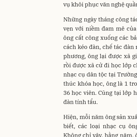
vụ khôi phục văn nghệ quầ
Những ngày tháng công tác 
vẹn với niềm đam mê của
ông cất công xuống các b
cách kéo đàn, chế tác đàn 
phương, ông lại được xã g
rồi được xã cử đi học lớp 
nhạc cụ dân tộc tại Trườn
thúc khóa học, ông là 1 tr
36 học viên. Cũng tại lớp 
đàn tính tẩu.
Hiện, mỗi năm ông sản xuất
biết, các loại nhạc cụ ô
Không chỉ vậy, hằng năm, 