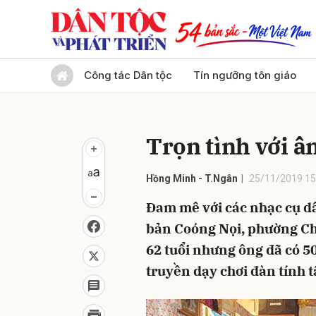
Gửi 
Công tác Dân tộc
Tín ngưỡng tôn giáo
Trọn tình với â
Hồng Minh - T.Ngân
25/11/2019 15
Đam mê với các nhạc cụ dâ
bản Coóng Nọi, phường Chi
62 tuổi nhưng ông đã có 50
truyền dạy chơi đàn tính t