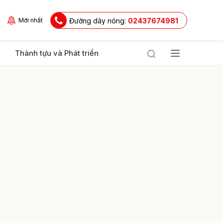
Đường dây nóng:
02437674981
Mới nhất
Thành tựu và Phát triển
ửi