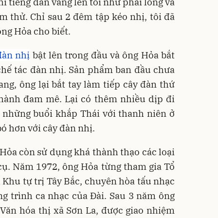
i tiếng đàn vang lên tôi như phải lòng và
 thử. Chỉ sau 2 đêm tập kéo nhị, tôi đã
ông Hỏa cho biết.
đàn nhị
bật lên trong đầu và ông Hỏa bắt
chế tác đàn nhị. Sản phẩm ban đầu chưa
ang, ông lại bắt tay làm tiếp cây đàn thứ
 thành đam mê. Lại có thêm nhiều dịp đi
 những buổi khắp Thái với thanh niên ở
ó hơn với cây đàn nhị.
 Hỏa còn sử dụng khá thành thạo các loại
 cụ. Năm 1972, ông Hỏa từng tham gia Tổ
 Khu tự trị Tây Bắc, chuyên hòa tấu nhạc
ng trình ca nhạc của Đài. Sau 3 năm ông
Văn hóa thị xã Sơn La, được giao nhiệm