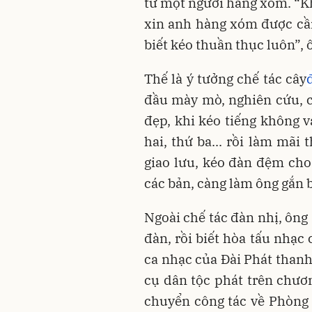
từ một người hàng xóm. “Kh
xin anh hàng xóm được cầm
biết kéo thuần thục luôn”, 
Thế là ý tưởng chế tác cây
đầu mày mò, nghiên cứu, 
đẹp, khi kéo tiếng không v
hai, thứ ba... rồi làm mãi
giao lưu, kéo đàn đệm cho
các bản, càng làm ông gắn b
Ngoài chế tác đàn nhị, ông
đàn, rồi biết hòa tấu nhạc
ca nhạc của Đài Phát thanh
cụ dân tộc phát trên chươ
chuyển công tác về Phòng 