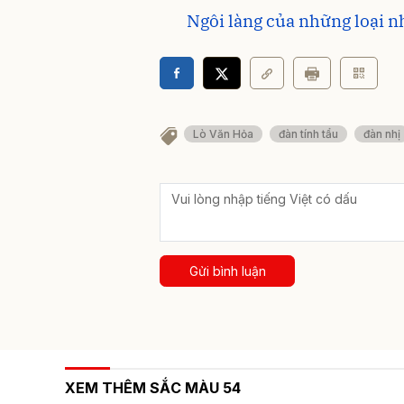
Ngôi làng của những loại n
Lò Văn Hỏa
đàn tính tẩu
đàn nhị
Gửi bình luận
XEM THÊM SẮC MÀU 54