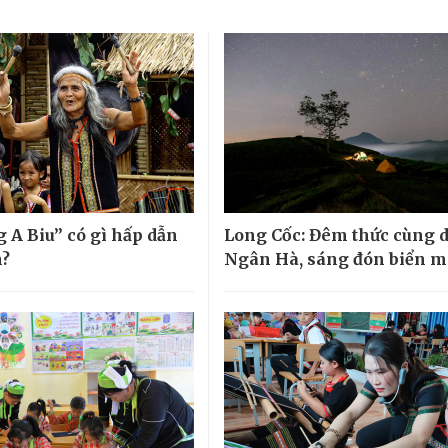
g A Biu” có gì hấp dẫn
Long Cốc: Đêm thức cùng d
h?
Ngân Hà, sáng đón biển 