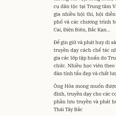
cụ dân tộc tại Trung tâm V
gia nhiều hội thi, hội di
phố và các chương trình b
Cai, Điện Biên, Bắc Kạn...
Để gìn giữ và phát huy di s
truyền dạy cách chế tác n
gia các lớp tập huấn do Tr
chức. Nhiều học viên theo
đàn tính tẩu đẹp và chất l
Ông Hỏa mong muốn được m
đình, truyền dạy cho các c
phần lưu truyền và phát h
Thái Tây Bắc