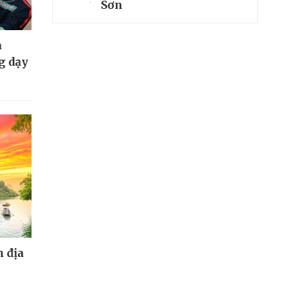
Sơn
a
g dạy
 địa