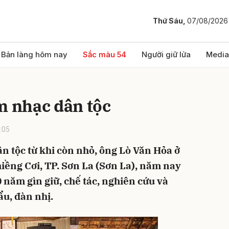
Thứ Sáu,
07/08/2026
bình luận
Bản làng hôm nay
Sắc màu 54
Người giữ lửa
Media
m nhạc dân tộc
:05
n tộc từ khi còn nhỏ, ông Lò Văn Hỏa ở
ềng Cơi, TP. Sơn La (Sơn La), năm nay
Hủy
G
 năm gìn giữ, chế tác, nghiên cứu và
ẩu, đàn nhị.