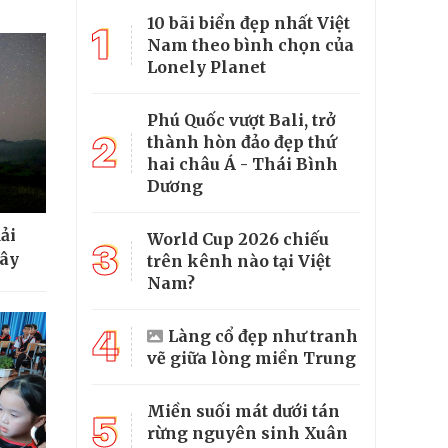
10 bãi biển đẹp nhất Việt
1
Nam theo bình chọn của
Lonely Planet
Phú Quốc vượt Bali, trở
2
thành hòn đảo đẹp thứ
hai châu Á - Thái Bình
Dương
ải
World Cup 2026 chiếu
3
mây
trên kênh nào tại Việt
Nam?
4
Làng cổ đẹp như tranh
vẽ giữa lòng miền Trung
Miền suối mát dưới tán
5
rừng nguyên sinh Xuân