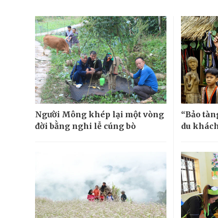
Người Mông khép lại một vòng
“Bảo tàn
đời bằng nghi lễ cúng bò
du khác