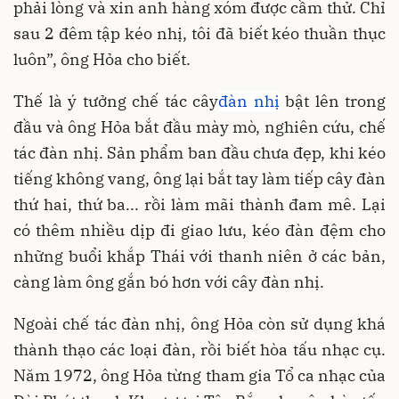
phải lòng và xin anh hàng xóm được cầm thử. Chỉ
sau 2 đêm tập kéo nhị, tôi đã biết kéo thuần thục
luôn”, ông Hỏa cho biết.
Thế là ý tưởng chế tác cây
đàn nhị
bật lên trong
đầu và ông Hỏa bắt đầu mày mò, nghiên cứu, chế
tác đàn nhị. Sản phẩm ban đầu chưa đẹp, khi kéo
tiếng không vang, ông lại bắt tay làm tiếp cây đàn
thứ hai, thứ ba... rồi làm mãi thành đam mê. Lại
có thêm nhiều dịp đi giao lưu, kéo đàn đệm cho
những buổi khắp Thái với thanh niên ở các bản,
càng làm ông gắn bó hơn với cây đàn nhị.
Ngoài chế tác đàn nhị, ông Hỏa còn sử dụng khá
thành thạo các loại đàn, rồi biết hòa tấu nhạc cụ.
Năm 1972, ông Hỏa từng tham gia Tổ ca nhạc của