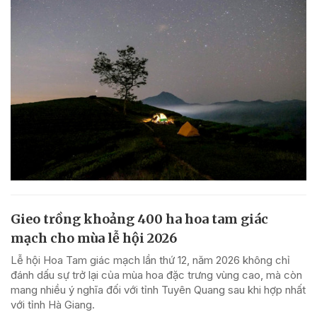
Gieo trồng khoảng 400 ha hoa tam giác
mạch cho mùa lễ hội 2026
Lễ hội Hoa Tam giác mạch lần thứ 12, năm 2026 không chỉ
đánh dấu sự trở lại của mùa hoa đặc trưng vùng cao, mà còn
mang nhiều ý nghĩa đối với tỉnh Tuyên Quang sau khi hợp nhất
với tỉnh Hà Giang.