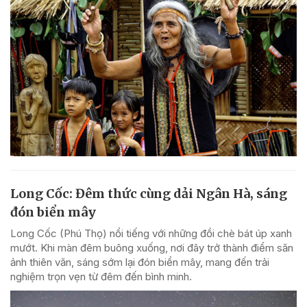
Long Cốc: Đêm thức cùng dải Ngân Hà, sáng
đón biển mây
Long Cốc (Phú Thọ) nổi tiếng với những đồi chè bát úp xanh
mướt. Khi màn đêm buông xuống, nơi đây trở thành điểm săn
ảnh thiên văn, sáng sớm lại đón biển mây, mang đến trải
nghiệm trọn vẹn từ đêm đến bình minh.