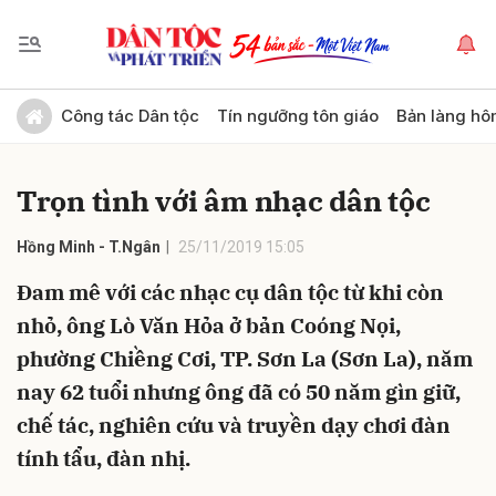
Gửi bình luận
Công tác Dân tộc
Tín ngưỡng tôn giáo
Bản làng hô
Trọn tình với âm nhạc dân tộc
Hồng Minh - T.Ngân
25/11/2019 15:05
Đam mê với các nhạc cụ dân tộc từ khi còn
nhỏ, ông Lò Văn Hỏa ở bản Coóng Nọi,
Hủy
Gửi
phường Chiềng Cơi, TP. Sơn La (Sơn La), năm
nay 62 tuổi nhưng ông đã có 50 năm gìn giữ,
chế tác, nghiên cứu và truyền dạy chơi đàn
tính tẩu, đàn nhị.