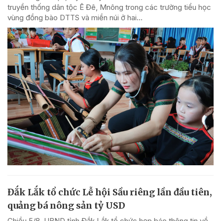
truyền thống dân tộc Ê Đê, Mnông trong các trường tiểu học
vùng đồng bào DTTS và miền núi ở hai...
Đắk Lắk tổ chức Lễ hội Sầu riêng lần đầu tiên,
quảng bá nông sản tỷ USD
Chiều 5/8, UBND tỉnh Đắk Lắk tổ chức họp báo thông tin về