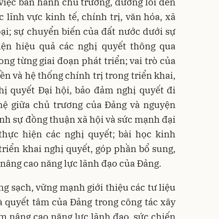
 việc ban hành chủ trương, đường lối đến
 lĩnh vực kinh tế, chính trị, văn hóa, xã
ại; sự chuyển biến của đất nước dưới sự
iện hiệu quả các nghị quyết thông qua
ng từng giai đoạn phát triển; vai trò của
n và hệ thống chính trị trong triển khai,
hị quyết Đại hội, bảo đảm nghị quyết đi
hệ giữa chủ trương của Đảng và nguyện
nh sự đồng thuận xã hội và sức mạnh đại
thực hiện các nghị quyết; bài học kinh
 triển khai nghị quyết, góp phần bổ sung,
à nâng cao năng lực lãnh đạo của Đảng.
g sạch, vững mạnh giới thiệu các tư liệu
à quyết tâm của Đảng trong công tác xây
 nâng cao năng lực lãnh đạo, sức chiến