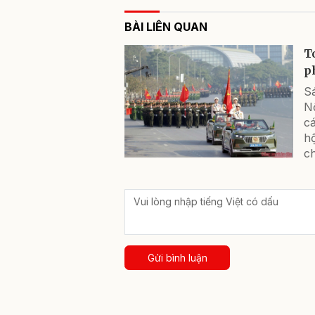
BÀI LIÊN QUAN
T
p
S
Nộ
cá
hộ
ch
Gửi bình luận