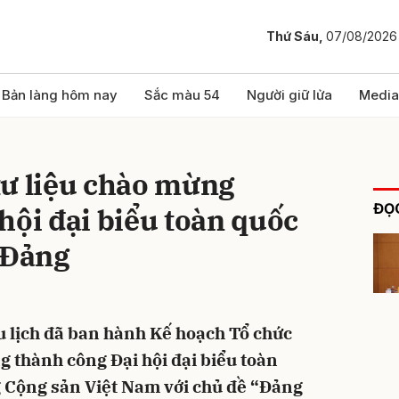
Thứ Sáu,
07/08/2026
bình luận
Bản làng hôm nay
Sắc màu 54
Người giữ lửa
Media
tư liệu chào mừng
ĐỌC
hội đại biểu toàn quốc
 Đảng
Hủy
G
u lịch đã ban hành Kế hoạch Tổ chức
g thành công Đại hội đại biểu toàn
g Cộng sản Việt Nam với chủ đề “Đảng