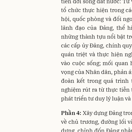
tiễn đời sống đất nước: Từ
tổ chức thực hiện trong các
hội, quốc phòng và đối ngo
lãnh đạo của Đảng, thể h
những thành tựu nổi bật tro
các cấp ủy Đảng, chính quyề
quán triệt và thực hiện ng
vào cuộc sống; mối quan 
vọng của Nhân dân, phản á
đoàn kết trong quá trình 
nghiệm rút ra từ thực tiễn
phát triển tư duy lý luận v
Phần 4:
Xây dựng Đảng tron
về chủ trương, đường lối v
dựng, chỉnh đốn Đảng nhằm