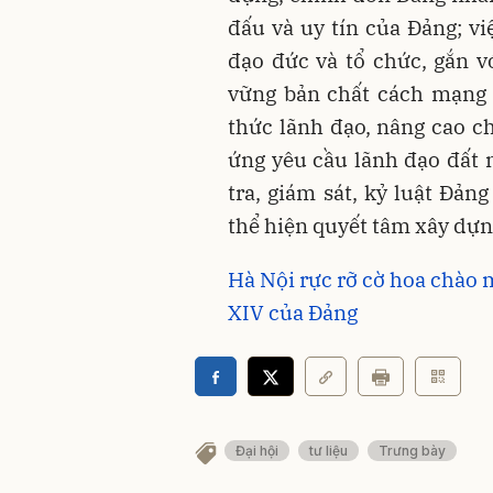
đấu và uy tín của Đảng; vi
đạo đức và tổ chức, gắn vớ
vững bản chất cách mạng 
thức lãnh đạo, nâng cao ch
ứng yêu cầu lãnh đạo đất 
tra, giám sát, kỷ luật Đản
thể hiện quyết tâm xây dự
Hà Nội rực rỡ cờ hoa chào 
XIV của Đảng
Đại hội
tư liệu
Trưng bày