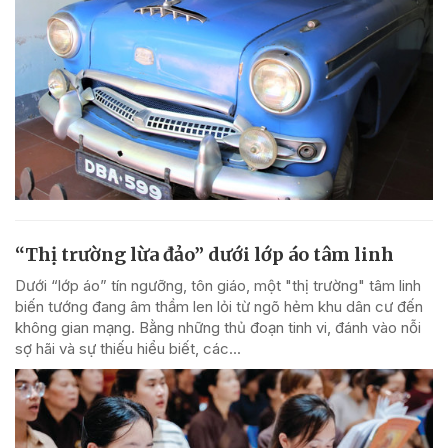
“Thị trường lừa đảo” dưới lớp áo tâm linh
Dưới “lớp áo” tín ngưỡng, tôn giáo, một "thị trường" tâm linh
biến tướng đang âm thầm len lỏi từ ngõ hẻm khu dân cư đến
không gian mạng. Bằng những thủ đoạn tinh vi, đánh vào nỗi
sợ hãi và sự thiếu hiểu biết, các...