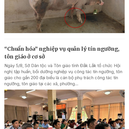
“Chuẩn hóa” nghiệp vụ quản lý tín ngưỡng,
tôn giáo ở cơ sở
Ngày 5/8, Sở Dân tộc và Tôn giáo tỉnh Đắk Lắk tổ chức Hội
nghị tập huấn, bồi dưỡng nghiệp vụ công tác tín ngưỡng, tôn
giáo cho gần 200 đại biểu là cán bộ phụ trách công tác tín
ngưỡng, tôn giáo tại các xã, phường...