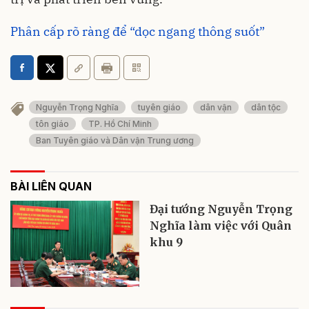
Phân cấp rõ ràng để “dọc ngang thông suốt”
Nguyễn Trọng Nghĩa
tuyên giáo
dân vận
dân tộc
tôn giáo
TP. Hồ Chí Minh
Ban Tuyên giáo và Dân vận Trung ương
BÀI LIÊN QUAN
Đại tướng Nguyễn Trọng
Nghĩa làm việc với Quân
khu 9