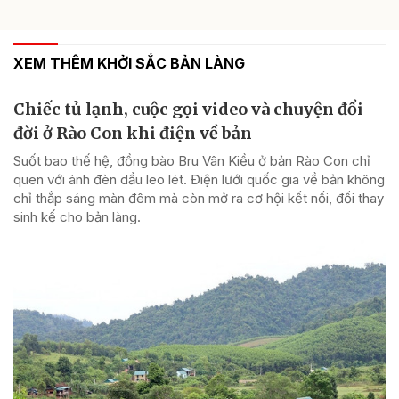
XEM THÊM KHỞI SẮC BẢN LÀNG
Chiếc tủ lạnh, cuộc gọi video và chuyện đổi
đời ở Rào Con khi điện về bản
Suốt bao thế hệ, đồng bào Bru Vân Kiều ở bản Rào Con chỉ
quen với ánh đèn dầu leo lét. Điện lưới quốc gia về bản không
chỉ thắp sáng màn đêm mà còn mở ra cơ hội kết nối, đổi thay
sinh kế cho bản làng.