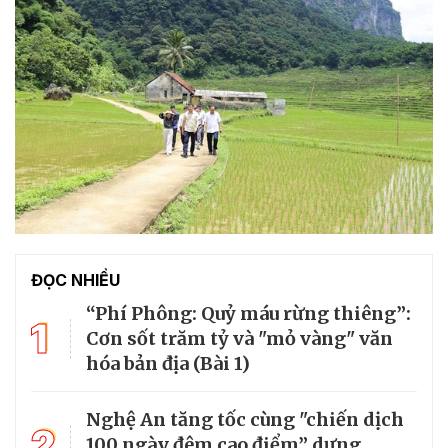
ĐỌC NHIỀU
“Phí Phông: Quỷ máu rừng thiêng”:
1
Cơn sốt trăm tỷ và "mỏ vàng" văn
hóa bản địa (Bài 1)
Nghệ An tăng tốc cùng "chiến dịch
2
100 ngày đêm cao điểm” dựng