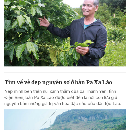
Tìm về vẻ đẹp nguyên sơ ở bản Pa Xa Lào
Nép mình bên triền núi xanh thẳm của xã Thanh Yên, tỉnh
Điện Biên, bản Pa Xa Lào được biết đến là nơi còn lưu giữ
nguyên bản những giá trị văn hóa đặc sắc của dân tộc Lào.