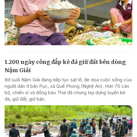
1.200 ngày công đắp kè đá giữ đất bên dòng
Nậm Giải
Bờ suối Nậm Giải đang tiếp tục sạt lở, đe dọa cuộc sống của
người dân ở bản Pục, xã Quế Phong (Nghệ An). Hơn 70 cán
bộ, chiến sĩ và đồng bào Thái đã chung tay dựng tuyến kè
đá, giữ đất, giữ bản.