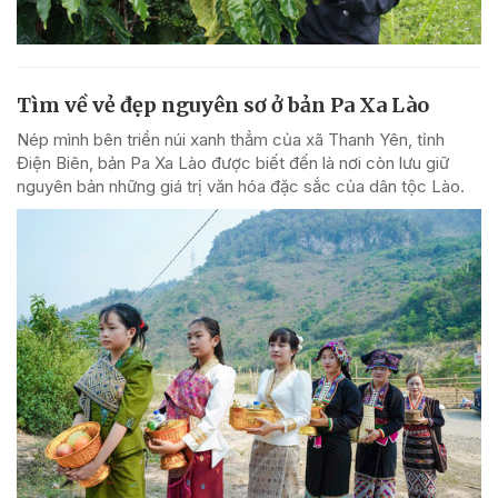
Tìm về vẻ đẹp nguyên sơ ở bản Pa Xa Lào
Nép mình bên triền núi xanh thẳm của xã Thanh Yên, tỉnh
Điện Biên, bản Pa Xa Lào được biết đến là nơi còn lưu giữ
nguyên bản những giá trị văn hóa đặc sắc của dân tộc Lào.