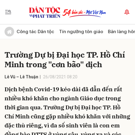
Gửi bình luận
Công tác Dân tộc
Tín ngưỡng tôn giáo
Bản làng hô
Trường Dự bị Đại học TP. Hồ Chí
Minh trong "cơn bão" dịch
Lê Vũ – Lê Thuận
26/08/2021 08:20
Dịch bệnh Covid-19 kéo dài đã dẫn đến rất
Hủy
Gửi
nhiều khó khăn cho ngành Giáo dục trong
thời gian qua. Trường Dự bị Đại học TP. Hồ
Chí Minh cũng gặp nhiều khó khăn với những
đặc thù riêng, vì đa số sinh viên là con em
đồng bào DTTS ở vùng sâu, vùng xa và các