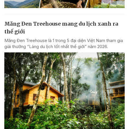
Măng Đen Treehouse mang du lịch xanh ra
thế giới
Măng Đen Treehouse là 1 trong 5 đại diện Việt Nam tham gia
giải thưởng “Làng du lịch tốt nhất thế giới” năm 2026.