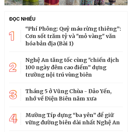
ĐỌC NHIỀU
“Phí Phông: Quỷ máu rừng thiêng”:
1
Cơn sốt trăm tỷ và "mỏ vàng" văn
hóa bản địa (Bài 1)
Nghệ An tăng tốc cùng "chiến dịch
2
100 ngày đêm cao điểm” dựng
trường nội trú vùng biên
3
Tháng 5 ở Vũng Chùa - Đảo Yến,
nhớ về Điện Biên năm xưa
4
Mường Típ dựng “ba yên” để giữ
vững đường biên dài nhất Nghệ An