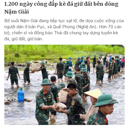
1.200 ngày công đắp kè đá giữ đất bên dòng
Nậm Giải
Bờ suối Nậm Giải đang tiếp tục sạt lở, đe dọa cuộc sống của
người dân ở bản Pục, xã Quế Phong (Nghệ An). Hơn 70 cán
bộ, chiến sĩ và đồng bào Thái đã chung tay dựng tuyến kè
đá, giữ đất, giữ bản.