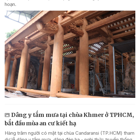
hoạn.
Dâng y tắm mưa tại chùa Khmer ở TPHCM,
bắt đầu mùa an cư kiết hạ
Hàng trăm người có mặt tại chùa Candaransi (TP.HCM) tham
dự lễ dâng y tắm mưa, dâng đèn hạ - nghi thức truyền thống