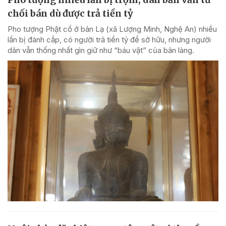
chối bán dù được trả tiền tỷ
Pho tượng Phật cổ ở bản Lạ (xã Lượng Minh, Nghệ An) nhiều
lần bị đánh cắp, có người trả tiền tỷ để sở hữu, nhưng người
dân vẫn thống nhất gìn giữ như “báu vật” của bản làng.