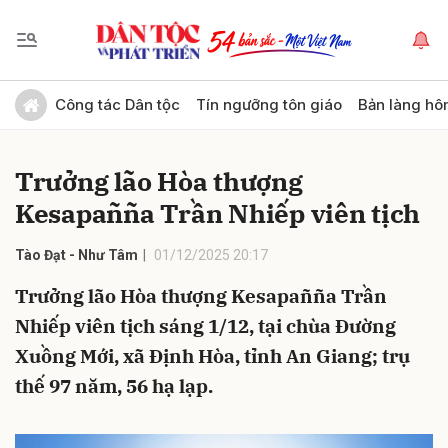
Gửi bình luận
Công tác Dân tộc
Tín ngưỡng tôn giáo
Bản làng hô
Trưởng lão Hòa thượng
Kesapañña Trần Nhiếp viên tịch
Tào Đạt - Như Tâm
01/12/2025 20:17
Trưởng lão Hòa thượng Kesapañña Trần
Hủy
Gửi
Nhiếp viên tịch sáng 1/12, tại chùa Đường
Xuồng Mới, xã Định Hòa, tỉnh An Giang; trụ
thế 97 năm, 56 hạ lạp.