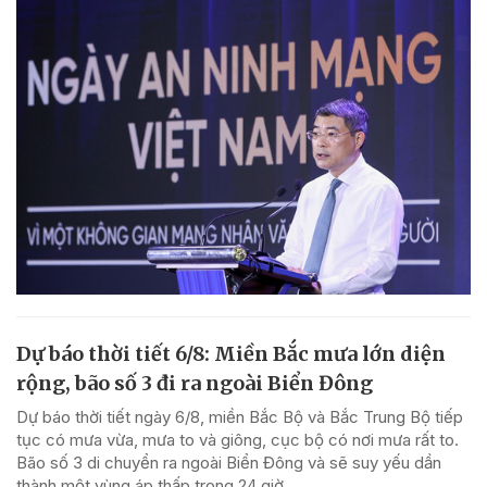
Dự báo thời tiết 6/8: Miền Bắc mưa lớn diện
rộng, bão số 3 đi ra ngoài Biển Đông
Dự báo thời tiết ngày 6/8, miền Bắc Bộ và Bắc Trung Bộ tiếp
tục có mưa vừa, mưa to và giông, cục bộ có nơi mưa rất to.
Bão số 3 di chuyển ra ngoài Biển Đông và sẽ suy yếu dần
thành một vùng áp thấp trong 24 giờ...