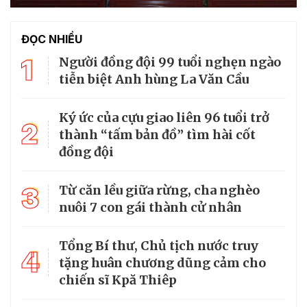
ĐỌC NHIỀU
1
Người đồng đội 99 tuổi nghẹn ngào
tiễn biệt Anh hùng La Văn Cầu
Ký ức của cựu giao liên 96 tuổi trở
2
thành “tấm bản đồ” tìm hài cốt
đồng đội
3
Từ căn lều giữa rừng, cha nghèo
nuôi 7 con gái thành cử nhân
Tổng Bí thư, Chủ tịch nước truy
4
tặng huân chương dũng cảm cho
chiến sĩ Kpă Thiêp