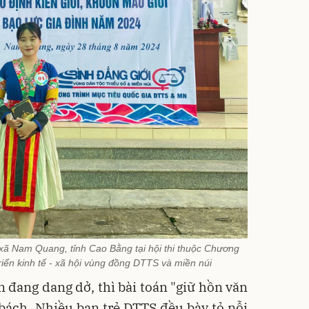
ã Nam Quang, tỉnh Cao Bằng tại hội thi thuộc Chương
triển kinh tế - xã hội vùng đồng DTTS và miền núi
n đang dang dở, thì bài toán "giữ hồn văn
bách. Nhiều bạn trẻ DTTS đều bày tỏ nỗi