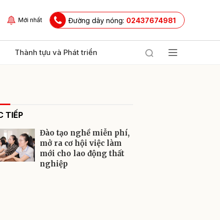
Đường dây nóng:
02437674981
Mới nhất
Thành tựu và Phát triển
 TIẾP
Đào tạo nghề miễn phí,
mở ra cơ hội việc làm
mới cho lao động thất
nghiệp
ửi