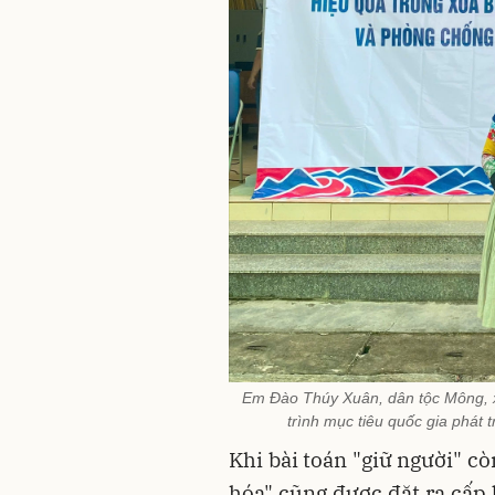
Em Đào Thúy Xuân, dân tộc Mông, x
trình mục tiêu quốc gia phát 
Khi bài toán "giữ người" cò
hóa" cũng được đặt ra cấp 