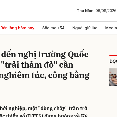
Thứ Năm,
06/08/2026
bình luận
Bản làng hôm nay
Sắc màu 54
Người giữ lửa
Media
i đến nghị trường Quốc
ĐỌC
 "trải thảm đỏ" cần
 nghiêm túc, công bằng
Hủy
G
hởi nghiệp, một "dòng chảy" trăn trở
ộc thiểu số (DTTS) đang hướng về Kỳ