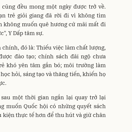
ê cũng đều mong một ngày được trở về.
 trẻ giỏi giang đã rời đi vì không tìm
m không muốn quê hương cứ mãi mất đi
ực",
Y Dấp tâm sự.
 chính, đó là: Thiếu việc làm chất lượng,
được đào tạo
; chính sách đãi ngộ chưa
trẻ khó yên tâm gắn bó
; môi trường làm
 học hỏi, sáng tạo và thăng tiến, khiến họ
ực
.
sau một thời gian ngắn lại quay trở lại
g muốn Quốc hội có những quyết sách
u kiện thực tế hơn để thu hút và giữ chân