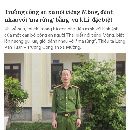
Trưởng công an xã nói tiếng Mông, đánh
nhau với 'ma rừng' bằng 'vũ khí' đặc biệt
Khi về hưu, tôi chỉ mong bà con nhớ đến mình với hình ảnh
của một cán bộ công an người Thái biết nói tiếng Mông, biết
lên nương gùi lúa, giỏi đánh nhau với "ma rừng”, Thiếu tá Lèng
Văn Tuân - Trưởng Công an xã Mường...