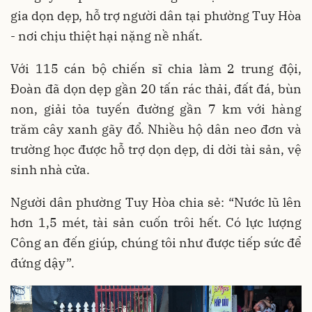
gia dọn dẹp, hỗ trợ người dân tại phường Tuy Hòa
- nơi chịu thiệt hại nặng nề nhất.
Với 115 cán bộ chiến sĩ chia làm 2 trung đội,
Đoàn đã dọn dẹp gần 20 tấn rác thải, đất đá, bùn
non, giải tỏa tuyến đường gần 7 km với hàng
trăm cây xanh gãy đổ. Nhiều hộ dân neo đơn và
trường học được hỗ trợ dọn dẹp, di dời tài sản, vệ
sinh nhà cửa.
Người dân phường Tuy Hòa chia sẻ: “Nước lũ lên
hơn 1,5 mét, tài sản cuốn trôi hết. Có lực lượng
Công an đến giúp, chúng tôi như được tiếp sức để
đứng dậy”.