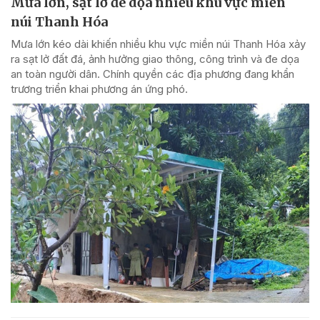
Mưa lớn, sạt lở đe dọa nhiều khu vực miền
núi Thanh Hóa
Mưa lớn kéo dài khiến nhiều khu vực miền núi Thanh Hóa xảy
ra sạt lở đất đá, ảnh hưởng giao thông, công trình và đe dọa
an toàn người dân. Chính quyền các địa phương đang khẩn
trương triển khai phương án ứng phó.