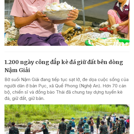
1.200 ngày công đắp kè đá giữ đất bên dòng
Nậm Giải
Bờ suối Nậm Giải đang tiếp tục sạt lở, đe dọa cuộc sống của
người dân ở bản Pục, xã Quế Phong (Nghệ An). Hơn 70 cán
bộ, chiến sĩ và đồng bào Thái đã chung tay dựng tuyến kè
đá, giữ đất, giữ bản.