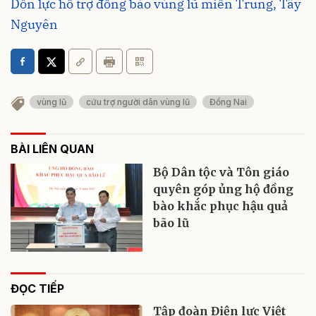
Dồn lực hỗ trợ đồng bào vùng lũ miền Trung, Tây
Nguyên
vùng lũ
cứu trợ người dân vùng lũ
Đồng Nai
BÀI LIÊN QUAN
Bộ Dân tộc và Tôn giáo
quyên góp ủng hộ đồng
bào khắc phục hậu quả
bão lũ
ĐỌC TIẾP
Tập đoàn Điện lực Việt