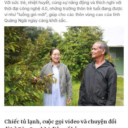
Với sức trẻ, nhiệt huyết, cùng sự năng động và thích nghi với
thời đại công nghệ 4.0, những trưởng thôn trẻ tuổi đang được
ví như "luồng gió mới", giúp cho các thôn vùng cao của tỉnh
Quảng Ngãi ngày càng khởi sắc.
Chiếc tủ lạnh, cuộc gọi video và chuyện đổi