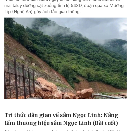
mái taluy dương sạt xuống tỉnh lộ 543D, đoạn qua xã Mường
Típ (Nghệ An) gây ách tắc giao thông.
Tri thức dân gian về sâm Ngọc Linh: Nâng
tầm thương hiệu sâm Ngọc Linh (Bài cuối)