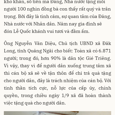
khó khăn, số tiền mà Đảng, Nhà nước tặng mỗi
người 100 nghìn đồng bà con thấy rất quý và trân
trọng. Bởi đây là tình cảm, sự quan tâm của Đảng,
Nhà nước với Nhân dân. Năm nay gia đình sẽ
đón Lễ Quốc khánh vui tươi và đầm ấm.
Ông Nguyễn Văn Diệu, Chủ tịch UBND xã Đăk
Long, tỉnh Quảng Ngãi cho biết: Toàn xã có 6.871
người; trong đó, hơn 90% là dân tộc Gié Triêng.
Vì vậy, thay vì để người dân xuống trung tâm xã
thì cán bộ xã sẽ về tận thôn để chi trả quà tặng
cho người dân, đây là trách nhiệm của cán bộ. Với
tinh thần tích cực, nỗ lực của cấp ủy, chính
quyền, trong chiều ngày 1/9 xã đã hoàn thành
việc tặng quà cho người dân.