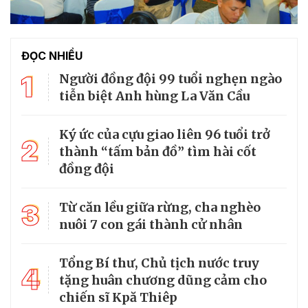
ĐỌC NHIỀU
1
Người đồng đội 99 tuổi nghẹn ngào
tiễn biệt Anh hùng La Văn Cầu
Ký ức của cựu giao liên 96 tuổi trở
2
thành “tấm bản đồ” tìm hài cốt
đồng đội
3
Từ căn lều giữa rừng, cha nghèo
nuôi 7 con gái thành cử nhân
Tổng Bí thư, Chủ tịch nước truy
4
tặng huân chương dũng cảm cho
chiến sĩ Kpă Thiêp