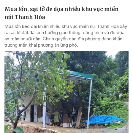
Mưa lớn, sạt lở đe dọa nhiều khu vực miền
núi Thanh Hóa
Mưa lớn kéo dài khiến nhiều khu vực miền núi Thanh Hóa xảy
ra sạt lở đất đá, ảnh hưởng giao thông, công trình và đe dọa
an toàn người dân. Chính quyền các địa phương đang khẩn
trương triển khai phương án ứng phó.