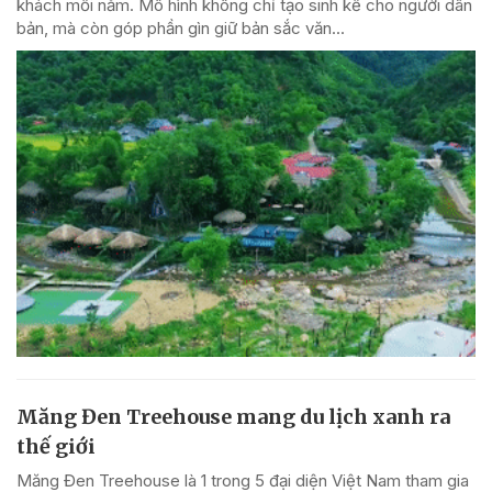
khách mỗi năm. Mô hình không chỉ tạo sinh kế cho người dân
bản, mà còn góp phần gìn giữ bản sắc văn...
Măng Đen Treehouse mang du lịch xanh ra
thế giới
Măng Đen Treehouse là 1 trong 5 đại diện Việt Nam tham gia